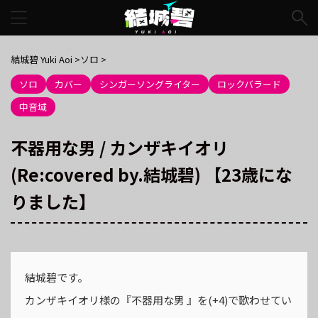
結城碧 Yuki Aoi
>
ソロ
>
ソロ
カバー
シンガーソングライター
ロックバラード
中音域
不器用な男 / カンザキイオリ
(Re:covered by.結城碧) 【23歳にな
りました】
結城碧です。
カンザキイオリ様の『不器用な男 』を(+4)で歌わせてい