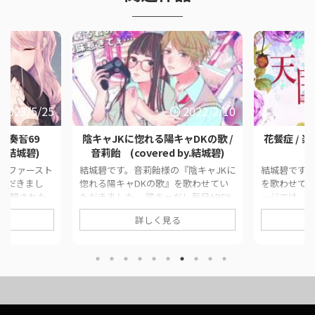
2023/5/25
2022/2/10
 奏音69
陰キャJKに惚れる陽キャDKの歌 /
花餐症 / 楽園
by.結城碧)
音莉飴 (covered by.結城碧)
の『ファースト
結城碧です。音莉飴様の『陰キャJKに
結城碧です
ただきまし
惚れる陽キャDKの歌』を歌わせてい
を歌わせてい
に公開された
ただきました。 陽キャだし毎日APEX
ージでは、
公式リンクを
やってるしカラオケでは三代目しか歌
画の情報や
詳しく見る
品情報
わないので歌いました。 このページ
す。 ■ 作品情報
ー / 奏音69
では、に公開した歌ってみた動画の情
市街様Voca
みっくす様 ■
報や公式リンクをまとめています。
■ 動画リンク
ィー / 奏音
■ 作品情報 Original陰キャJKに惚れ
(covered b
.結城碧)
る陽キャDKの歌 / 音莉飴様Vocal結城
https://twit
da__aoi/stat
碧Mix大福みっくす様 ■ 動画リンク
us/16649349
79
https://twitter.com/panda__aoi/stat
https://www