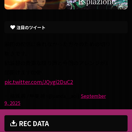
注目のツイート
前回の配信に来れなかった方々のための切り
抜きです。
結城碧の貴重な喋り声と今回のアレンジが1
部聞けます🫣🫣
pic.twitter.com/JQygi2DuC2
— 結城 碧 / 甲斐 碧 (@panda__aoi)
September
9, 2025
REC DATA