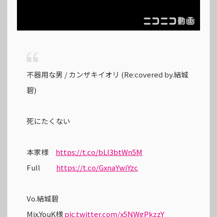
不器用な男 / カンザキイオリ (Re:covered by.結城
碧)
死にたくない
本家様
https://t.co/bLl3btWn5M
Full
https://t.co/GxnaYwiYzc
Vo.結城碧
Mix.YouK様
pic.twitter.com/x5NWgPkzzY