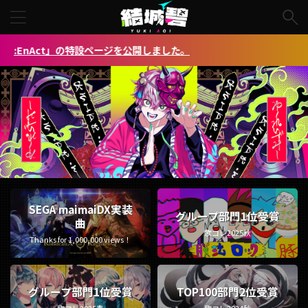
ow Re:EnAct」の特設ページを公開しました。
SEGA maimaiDX実装
グループ部門1位受賞
曲
歌コレ2025秋
Thanks for 1,000,000 views！
グループ部門1位受賞
TOP100部門2位受賞