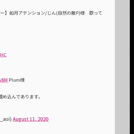
ー】如月アテンション/じん(自然の敵P)様 歌って
QHC
Yy8M
Plum様
クは埋め込んであります。
_aoi)
August 11, 2020