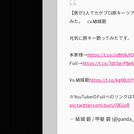
【男が1人でカゲプロ原キーツア
みた。 cv.結城碧
元気に原キー歌ってみたです。
本家様→
https://t.co/Jd8h9uY
Full→
https://t.co/7dtSgrP8e6
Vo.結城碧
https://t.co/kg69Jh
※YouTubeのFullへのリン
pic.twitter.com/burUl9ELoR
— 結城 碧 / 甲斐 碧 (@panda_