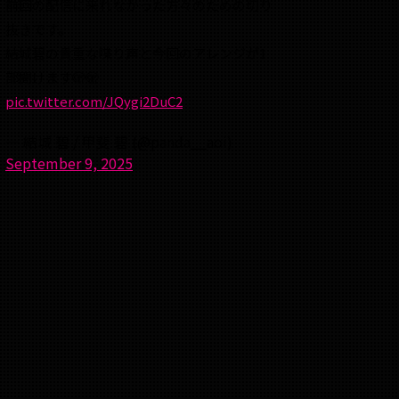
前回の配信に来れなかった方々のための切り
抜きです。
結城碧の貴重な喋り声と今回のアレンジが1
部聞けます🫣🫣
pic.twitter.com/JQygi2DuC2
— 結城 碧 / 甲斐 碧 (@panda__aoi)
September 9, 2025