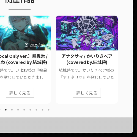
2025/9/30
2022/5/31
cal Only ver.】熱異常 /
アナタサマ / かいりきベア
鼓
わ (covered by.結城碧)
(covered by.結城碧)
(
碧です。いよわ様の『熱異
結城碧です。かいりきベア様の
結城
を歌わせていただきまし
『アナタサマ』を歌わせていた
の『
 このページでは、に公開
だきました。 このページで
ました
歌ってみた動画の情報や公
は、に公開した歌ってみた動画
公開
詳しく見る
詳しく見る
ンクをまとめています。
の情報や公式リンクをまとめて
や公
品情報 Original熱異常 / い
います。 ■ 作品情報 Original
す。 ■
Vocal &
アナタサマ / かいりきベア様
カンザ
ration(Lyrics)結城碧Story
Vocal結城碧Mixじゅんぺ様 ■
Mix
ning & Lyrics(Inter-section
動画リンク アナタサマ / かいり
ク
rration)Lily(WAVE)様Sound
きベア (covered by.結城碧)
https