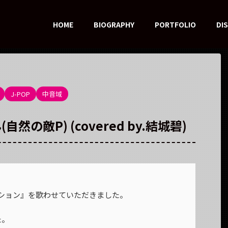
HOME
BIOGRAPHY
PORTFOLIO
DI
J-POP
中音域
然の敵P) (covered by.結城碧)
ンション』を歌わせていただきました。
た。