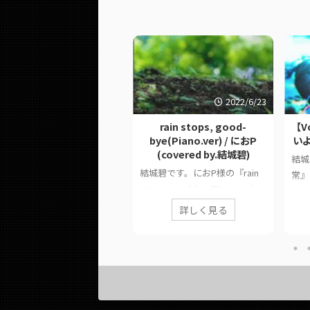
2023/7/19
2022/6/23
ンヤンカンケイ / 和田たけ
rain stops, good-
【Vo
あき (covered by.結城碧)
bye(Piano.ver) / におP
いよ
(covered by.結城碧)
城碧です。和田たけあき様の
結城
結城碧です。におP様の『rain
インヤンカンケイ』を歌わせ
常』
stops, good-bye(Piano.ver)』
いただきました。 このペー
た。
を歌わせていただきました。
では、に公開された歌ってみ
した
詳しく見る
詳しく見る
梅雨は少しセンチメンタルにな
動画の情報や公式リンクをま
式リ
りますね。 このページでは、
めています。 ■ 作品情報
■ 作
に公開した歌ってみた動画の情
riginalインヤンカンケイ / 和
よわ様
報や公式リンクをまとめていま
たけあき様Vocal結城碧
Nar
す。 ■ 作品情報 Originalrain
ixYouK様 ■ 動画リンク イン
Plan
stops, good-bye(Piano.ver) /
ンカンケイ / 和田たけあき
/ Na