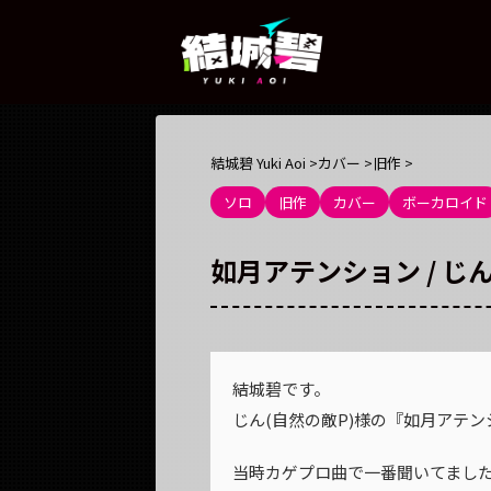
結城碧 Yuki Aoi
>
カバー
>
旧作
>
ソロ
旧作
カバー
ボーカロイド
如月アテンション / じん(自
結城碧です。
じん(自然の敵P)様の『如月アテ
当時カゲプロ曲で一番聞いてまし