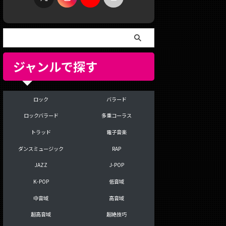
ジャンルで探す
ロック
バラード
ロックバラード
多重コーラス
トラッド
電子音楽
ダンスミュージック
RAP
JAZZ
J-POP
K-POP
低音域
中音域
高音域
超高音域
超絶技巧