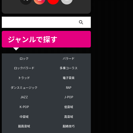
ジャンルで探す
ロック
バラード
ロックバラード
多重コーラス
トラッド
電子音楽
ダンスミュージック
RAP
JAZZ
J-POP
K-POP
低音域
中音域
高音域
超高音域
超絶技巧