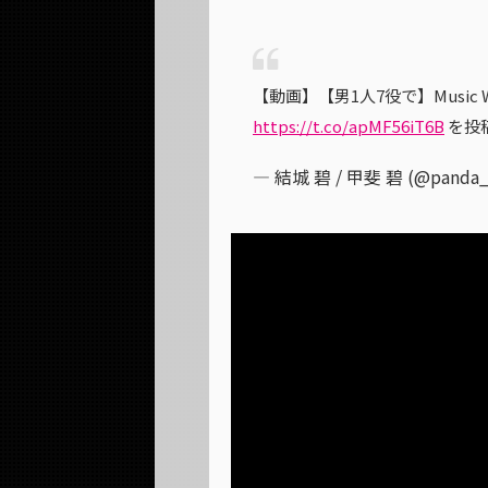
【動画】【男1人7役で】Music Wizard
https://t.co/apMF56iT6B
を投
— 結城 碧 / 甲斐 碧 (@panda_