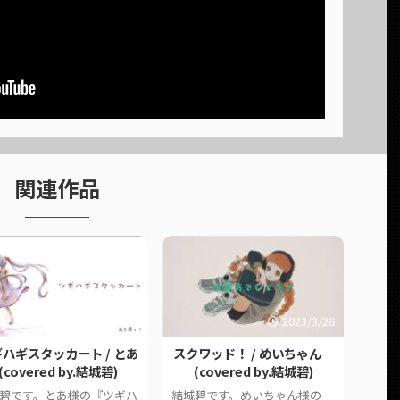
関連作品
2023/3/28
2025/9/14
クワッド！ / めいちゃん
【当然のように原キーで】ニ
初恋の絵
(covered by.結城碧)
ビョウカン / MARUDARUMA
/ H
(covered by.結城碧)
碧です。めいちゃん様の