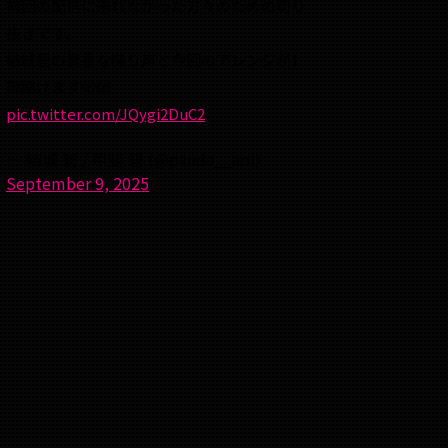
前回の配信に来れなかった方々のための切り
抜きです。
結城碧の貴重な喋り声と今回のアレンジが1
部聞けます🫣🫣
pic.twitter.com/JQygi2DuC2
— 結城 碧 / 甲斐 碧 (@panda__aoi)
September 9, 2025