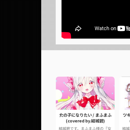
2022/12/28
2022/5/3
の子になりたい / まふまふ
ツギハギスタッカート / とあ
ス
(covered by.結城碧)
(covered by.結城碧)
城碧です。まふまふ様の『女
結城碧です。とあ様の『ツギハ
結城