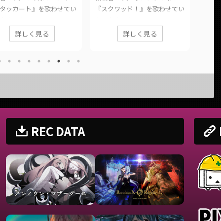
結城碧です。MARUDARUMA様
結城碧
クワッド！』を歌わせてい
の『ニビョウカン』を歌わせて
『初恋の
きました。 このページで
いただきました。 これを歌う
を歌
に公開した歌ってみた動画
詳しく見る
詳しく見る
ために必死で高音練習したっけ
この
報や公式リンクをまとめて
な。 このページでは、に公開
って
。 ■ 作品情報 Original
した歌ってみた動画の情報や公
クをま
ワッド！ / めいちゃん様
式リンクをまとめています。
情報 O
al結城碧MixYouK様 ■ 動画
■ 作品情報 Originalニビョウカ
anoth
ク スクワッド！ / めいちゃ
ン / MARUDARUMA様Vocal結城
様Vo
covered by.結城碧)
碧Mixがおー様 ■ 動画リンク
■ 動
s://twitter.com/panda__a
【当然のように原キーで】ニビ
anoth
tatus/16406549766103654
REC DATA
ョウカン / MARUDARUMA
(cove
(covered by.結城碧)
https
ps://www.youtube.com/wat
https://twitter.com/panda__a
oi/stat
=TTnU ...
oi/status/19671 ...