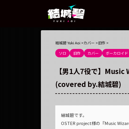
結城碧 Yuki Aoi
>
カバー
>
旧作
>
ソロ
旧作
カバー
ボーカロイド
【男1人7役で】Music Wiza
(covered by.結城碧)
結城碧です。
OSTER project様の『Music 