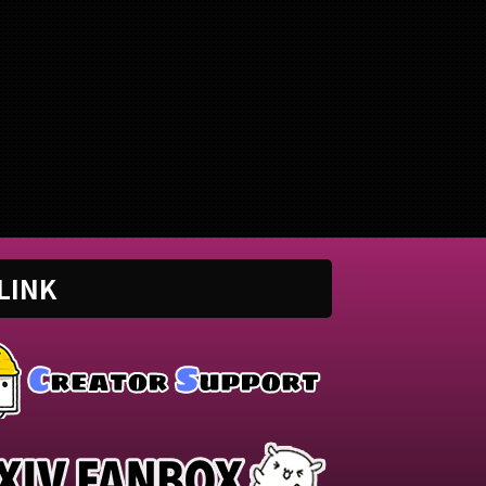
です。HoneyWorks様の
結城碧です。すりぃ様の『ジャ
結城碧です
絵本-another story-』
ンキーナイトタウンオーケスト
『Knic
わせていただきました。
ラ』を歌わせていただきまし
わせて
詳しく見る
詳しく見る
ページでは、に公開した歌
た。 このページでは、に公開
ページ
みた動画の情報や公式リン
した歌ってみた動画の情報や公
みた動
とめています。 ■ 作品
式リンクをまとめています。
まとめて
riginal初恋の絵本-
■ 作品情報 Originalジャンキー
Origina
er story- / HoneyWorks
ナイトタウンオーケストラ / す
FAKE T
cal結城碧Mixじゅんぺ様
りぃ様Vocal結城碧Mixがおー様
MixAi
画リンク 初恋の絵本-
Event歌ってみた Collection 〜
Knickkn
er story- / HoneyWorks
2023 Spring〜 ■ 動画リンク ジ
TYPE. 
LINK
red by.結城碧)
ャンキーナイトタウンオーケス
https:/
://twitter.com/panda__a
トラ / すりぃ (covered by.結城
oi/statu
us ...
碧)
https://twitter.com/panda__a
oi/st ...