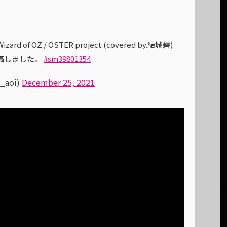
 of OZ / OSTER project (covered by.結城碧)
稿しました。
#sm39801354
_aoi)
December 25, 2021