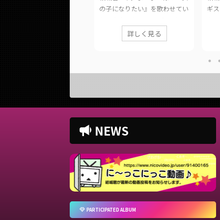
子になりたい』を歌わせてい
ギスタッカート』を歌わせてい
『ス
だきました。 このページで
ただきました。 このページで
ただ
、に公開した歌ってみた動画
は、に公開した歌ってみた動画
は、
詳しく見る
詳しく見る
情報や公式リンクをまとめて
の情報や公式リンクをまとめて
の情
ます。 ■ 作品情報 Original
います。 ■ 作品情報 Original
います
の子になりたい / まふまふ様
ツギハギスタッカート / とあ様
スク
ocal結城碧Mix大福みっくす様
Vocal結城碧Mix大福みっくす様
Voc
 動画リンク 女の子になりた
■ 動画リンク ツギハギスタッ
リン
/ まふまふ (covered by.結城
カート / とあ (covered by.結城
ん (
碧)
http
tps://twitter.com/panda__a
https://twitter.com/panda__a
oi/s
NEWS
/status/16080401927402946
oi/status/15214293670621511
43
68
htt
tps://www.youtube.com/wat
https://www.youtube.com/wat
ch?v
v ...
ch?v ...
PARTICIPATED ALBUM