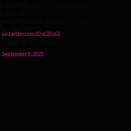
前回の配信に来れなかった方々のための切り
抜きです。
結城碧の貴重な喋り声と今回のアレンジが1
部聞けます🫣🫣
pic.twitter.com/JQygi2DuC2
— 結城 碧 / 甲斐 碧 (@panda__aoi)
September 9, 2025