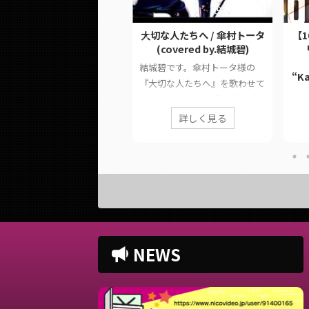
2023/4/13
2022/9/14
おしゃかしゃま -
大切な人たちへ / 傘村トータ
【
ADWIMPS GaL Remix /
(covered by.結城碧)
GaL (covered by.結城碧)
結城碧です。傘村トータ様の
“Ka
城碧です。GaL様の『おしゃ
『大切な人たちへ』を歌わせて
しゃま - RADWIMPS GaL
いただきました。 最大級の感
emix』を歌わせていただきま
謝を込めて。 このページで
詳しく見る
詳しく見る
鬼才
た。 息継ぎを忘れてしまい
は、に公開した歌ってみた動画
曲 
した。 このページでは、に
の情報や公式リンクをまとめて
ンジ
開した歌ってみた動画の情報
います。 ■ 作品情報 Original
響の
公式リンクをまとめていま
大切な人たちへ / 傘村トータ様
りま
。 ■ 作品情報 Originalおし
Vocal結城碧Mix大福みっくす様
は、
かしゃま - RADWIMPS GaL
■ 動画リンク 大切な人たちへ /
画の
mix / GaL様Vocal結城碧
傘村トータ (covered by.結城
てい
ixYouK様 ■ 動画リンク おし
碧)
NEWS
Ori
かしゃま - RADWIMPS GaL
https://twitter.com/panda__a
mil
mix / GaL (covered by.結城
oi/status/15699894610180341
Voc
https://twitter.com ...
80 https://www.youtube ...
音ち