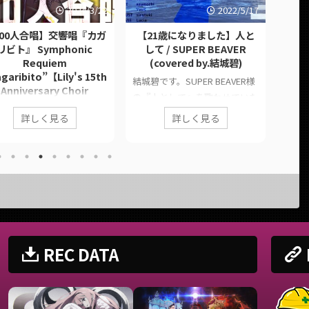
2024/3/22
2022/5/17
100人合唱】交響唱『カガ
【21歳になりました】人と
【××
リビト』 Symphonic
して / SUPER BEAVER
新人
Requiem
(covered by.結城碧)
みん
garibito”【Lily's 15th
結城碧です。SUPER BEAVER様
Anniversary Choir
5人
の『人として』を歌わせていた
Project】
楽屋に
だきました。 活動者としても
詳しく見る
詳しく見る
millstonesによる往年の名
かく
人間としても成長できる21歳
『カガリビト』を完全アレ
い？
に。 このページでは、に公開
。『総勢100名』による交
す！
した歌ってみた動画の情報や公
哀火が、貴方の元へと繋が
た5
式リンクをまとめています。
すように。 このページで
がら
■ 作品情報 Original人として /
に公開された歌ってみた動
この
SUPER BEAVER様Vocal結城碧
情報や公式リンクをまとめ
歌っ
MixYouK様Instrumental杏子餅
ます。 ■ 作品情報
ンクを
様IllustrationSirotuki様
REC DATA
ginalカガリビト /
品情報 
MovieLucia様 ■ 動画リンク
lstones様Main
ぃ×じ
【21歳になりました】人として
alLily(WAVE)、結城碧、唄
Voc
/ SUPER BEAVER (covered by.
りん、にーさん、ちいま
ガワ、
結 ...