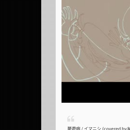
夢遊病 / イマニシ (covered by