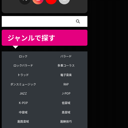
ジャンルで探す
ロック
バラード
ロックバラード
多重コーラス
トラッド
電子音楽
ダンスミュージック
RAP
JAZZ
J-POP
K-POP
低音域
中音域
高音域
超高音域
超絶技巧