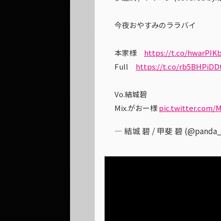
今夜おやすみのララバイ
本家様
https://t.co/hwarPIK
Full
https://t.co/rb5BHPiDD
Vo.結城碧
Mix.がおー様
pic.twitter.com/
— 結城 碧 / 甲斐 碧 (@panda_