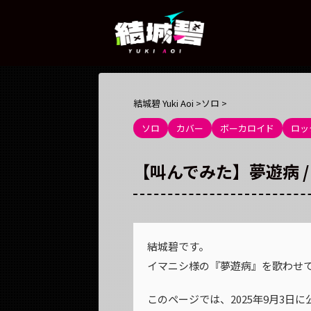
結城碧 Yuki Aoi
>
ソロ
>
ソロ
カバー
ボーカロイド
ロッ
【叫んでみた】夢遊病 / イ
結城碧です。
イマニシ様の『夢遊病』を歌わせ
このページでは、2025年9月3