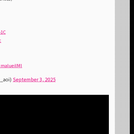
b1C
t
MmalueilMl
_aoi)
September 3, 2025