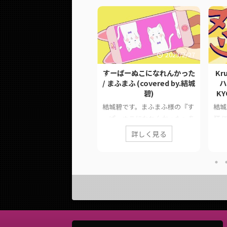
2025/9/30
2023/2/27
ocal Only ver.】熱異常 /
すーぱーぬこになれんかった
Kr
よわ (covered by.結城碧)
/ まふまふ (covered by.結城
ハ
碧)
KY
城碧です。いよわ様の『熱異
結城碧です。まふまふ様の『す
結城
』を歌わせていただきまし
ーぱーぬこになれんかった』を
狂 (
。 このページでは、に公開
歌わせていただきました。 こ
『Kr
た歌ってみた動画の情報や公
詳しく見る
詳しく見る
のページでは、に公開した歌っ
いた
リンクをまとめています。
てみた動画の情報や公式リンク
今年
作品情報 Original熱異常 / い
をまとめています。 ■ 作品情
まし
様Vocal &
報 Originalすーぱーぬこになれ
公開
rration(Lyrics)結城碧Story
んかった / まふまふ様Vocal結
報や
anning & Lyrics(Inter-section
城碧MixYouK様Special
す。 
Narration)Lily(WAVE)様Sound
ThanksMagenta様 ■ 動画リン
Kr
gineering(Mix / Mastering) &
ク すーぱーぬこになれんかっ
(TO
rangement(Inter-secti ...