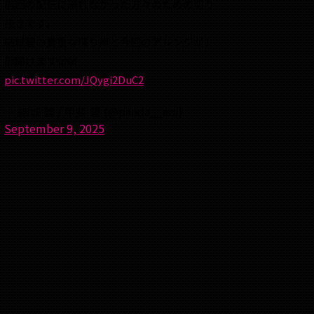
前回の配信に来れなかった方々のための切り
抜きです。
結城碧の貴重な喋り声と今回のアレンジが1
部聞けます🫣🫣
pic.twitter.com/JQygi2DuC2
— 結城 碧 / 甲斐 碧 (@panda__aoi)
September 9, 2025