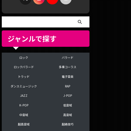
ジャンルで探す
ロック
バラード
ロックバラード
多重コーラス
トラッド
電子音楽
ダンスミュージック
RAP
JAZZ
J-POP
K-POP
低音域
中音域
高音域
超高音域
超絶技巧