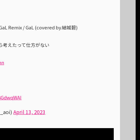
Remix / GaL (covered by.結城碧)
ら考えたって仕方がない
nn
58GdwqWAI
_aoi)
April 13, 2023