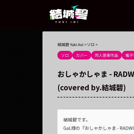
結城碧 Yuki Aoi
>
ソロ
>
ソロ
カバー
同人音楽作品
電子
おしゃかしゃま - RADWIM
(covered by.結城碧)
結城碧です。
GaL様の『おしゃかしゃま - RAD