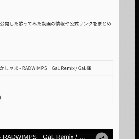
日に公開した歌ってみた動画の情報や公式リンクをまとめ
しゃま - RADWIMPS GaL Remix / GaL様
様