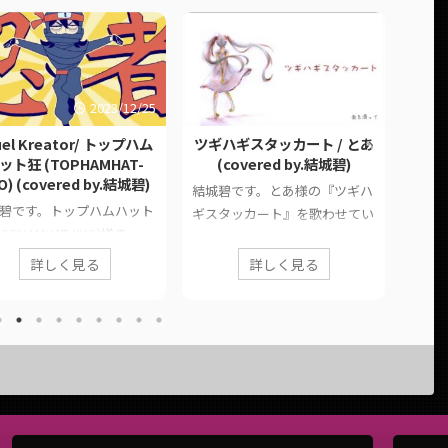
2023/12/25
2022/5/3
uel Kreator/ トップハム
ツギハギスタッカート / とあ
天才 /
ット狂 (TOPHAMHAT-
(covered by.結城碧)
O) (covered by.結城碧)
結城碧です。とあ様の『ツギハ
結城碧
碧です。トップハムハット
ギスタッカート』を歌わせてい
才』
TOPHAMHAT-KYO)様の
ただきました。 このページで
た。 
uel Kreator』を歌わせて
は、に公開した歌ってみた動画
され
詳しく見る
詳しく見る
だきました。 早いもので
の情報や公式リンクをまとめて
公式
最後の投稿です。本気出し
います。 ■ 作品情報 Original
■ 作品
た。 このページでは、に
ツギハギスタッカート / とあ様
69様
された歌ってみた動画の情
Vocal結城碧Mix大福みっくす様
様 ■
公式リンクをまとめていま
■ 動画リンク ツギハギスタッ
(cove
■ 作品情報 OriginalKruel
カート / とあ (covered by.結城
https
eator/ トップハムハット狂
碧)
oi/st
PHAMHAT-KYO)様Vocal結城
https://twitter.com/panda__a
89