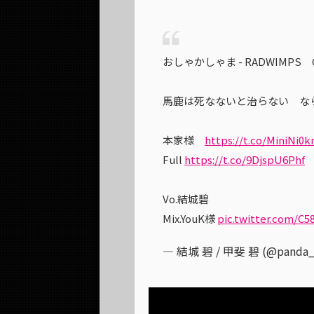
おしゃかしゃま - RADWIMPS GaL 
馬鹿は死なないと治らない な
本家様
https://t.co/MiniNi0k
Full
https://t.co/9DjspU6Phf
Vo.結城碧
Mix.YouK様
pic.twitter.com/C
— 結城 碧 / 甲斐 碧 (@panda_