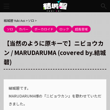
結城碧 Yuki Aoi
>
ソロ
>
ソロ
カバー
ボーカロイド
ロック
超高音域
【当然のように原キーで】ニビョウカ
ン / MARUDARUMA (covered by.結城
碧)
結城碧です。
MARUDARUMA様の『ニビョウカン』を歌わせていただ
きました。