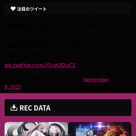
注目のツイート
前回の配信に来れなかった方々のための切り
抜きです。
結城碧の貴重な喋り声と今回のアレンジが1
部聞けます🫣🫣
pic.twitter.com/JQygi2DuC2
— 結城 碧 / 甲斐 碧 (@panda__aoi)
September
9, 2025
REC DATA