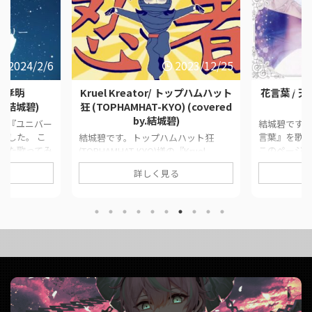
2024/2/6
2023/12/25
夏代孝明
Kruel Kreator/ トップハムハット
花言葉 / 天
by.結城碧)
狂 (TOPHAMHAT-KYO) (covered
by.結城碧)
の『ユニバー
結城碧です。
ました。 こ
言葉』を歌
結城碧です。トップハムハット狂
れた歌ってみ
このページ
(TOPHAMHAT-KYO)様の『Kruel
クをまとめて
みた動画の
Kreator』を歌わせていただきまし
詳しく見る
ginalユニバ
ています。 ■ 
た。 早いもので今年最後の投稿で
城碧MixYouK
葉 / 天月-あ
す。本気出しました。 このページで
ス / 夏代孝
MixYouK様
は、に公開された歌ってみた動画の情
結城碧)
月-あまつき- (
報や公式リンクをまとめています。
da__aoi/stat
https://twit
■ 作品情報 OriginalKruel Kreator/ ト
31
us/17602429
ップハムハット狂 (TOPHAMHAT-KYO)
om/watch?
https://www
様Vocal結城碧MixYouK様Instrumental
v=_b3 ...
バロン様 ■ 動画リンク Kruel
Kreator/ トップハムハット狂
(TOPHAM ...