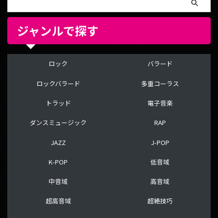
ジャンルで探す
ロック
バラード
ロックバラード
多重コーラス
トラッド
電子音楽
ダンスミュージック
RAP
JAZZ
J-POP
K-POP
低音域
中音域
高音域
超高音域
超絶技巧