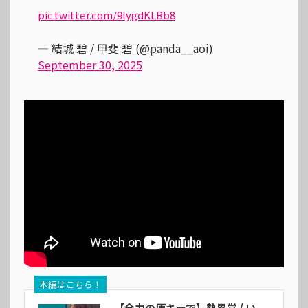
pic.twitter.com/9IygdKLBb8
— 結城 碧 / 甲斐 碧 (@panda__aoi)
September 30, 2025
本編はこちら！
【全力の原キーで】熱異常 / い