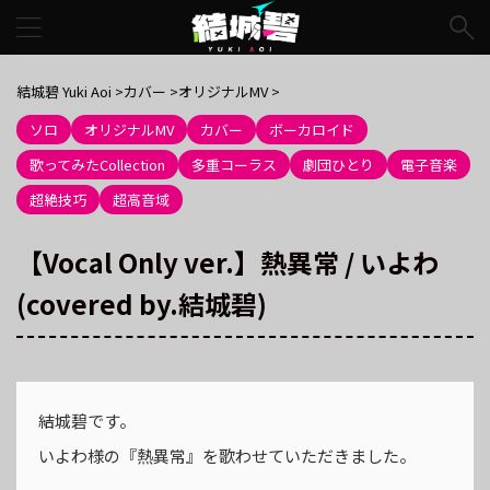
結城碧 Yuki Aoi
>
カバー
>
オリジナルMV
>
ソロ
オリジナルMV
カバー
ボーカロイド
歌ってみたCollection
多重コーラス
劇団ひとり
電子音楽
超絶技巧
超高音域
【Vocal Only ver.】熱異常 / いよわ
(covered by.結城碧)
結城碧です。
いよわ様の『熱異常』を歌わせていただきました。