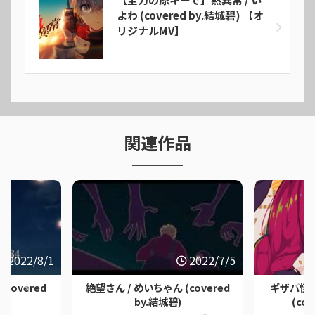
よわ (covered by.結城碧) 【オ
リジナルMV】
関連作品
2022/8/1
2022/7/5
(covered
絶望さん / めいちゃん (covered
ギザバ怪文
by.結城碧)
(co