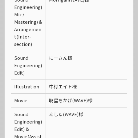
Engineering(
Mix /
Mastering) &
Arrangemen
t(Inter-
section)
Sound
にーさん様
Engineering(
Edit)
Illustration
中村エイト様
Movie
暁星ちかげ(WAVE)様
Sound
あしゅ(WAVE)様
Engineering(
Edit) &
Movie(Assist