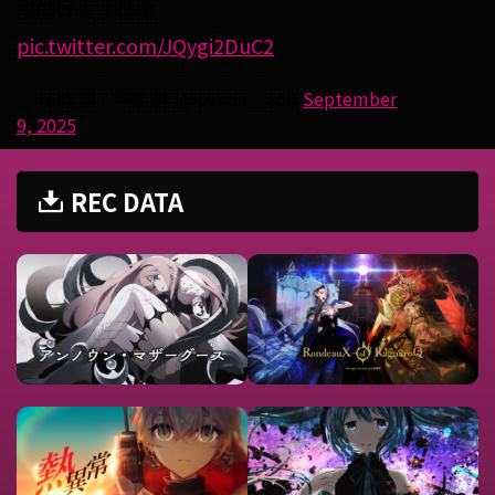
部聞けます🫣🫣
pic.twitter.com/JQygi2DuC2
— 結城 碧 / 甲斐 碧 (@panda__aoi)
September
9, 2025
REC DATA