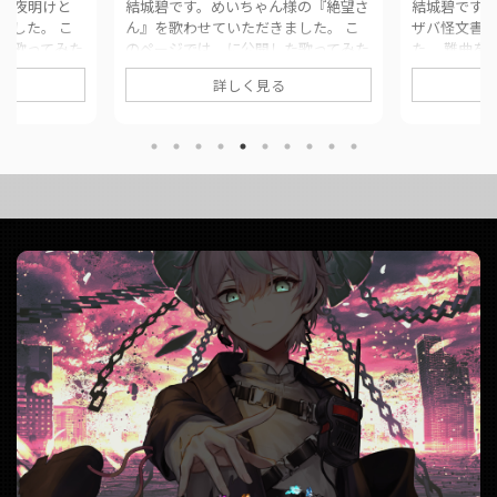
の『夜明けと
結城碧です。めいちゃん様の『絶望さ
結城碧です。
ました。 こ
ん』を歌わせていただきました。 こ
ザバ怪文書
た歌ってみた
のページでは、に公開した歌ってみた
た。 難曲を
をまとめてい
動画の情報や公式リンクをまとめてい
を実感する。
詳しく見る
inal夜明けと
ます。 ■ 作品情報 Original絶望さん /
開した歌っ
城碧Mix大福みっ
めいちゃん様Vocal結城碧Mix大福みっ
ンクをまとめ
 ■ 動画リンク
くす様 ■ 動画リンク 絶望さん / めい
Originalギ
ered by.結城
ちゃん (covered by.結城碧)
様Vocal結城
https://twitter.com/panda__aoi/stat
ク ギザバ怪文書
da__aoi/stat
us/1544244704535105536
(covered b
21
https://www.youtube.com/watch?
https://twit
/ ...
v=zJ7ZZM96 ...
us/16431916