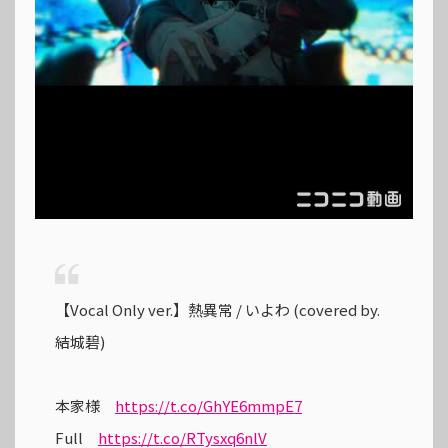
【Vocal Only ver.】熱異常 / いよわ (covered by.
結城碧)
本家様
https://t.co/GhYE6mmpE7
Full
https://t.co/RTysxq6nlV