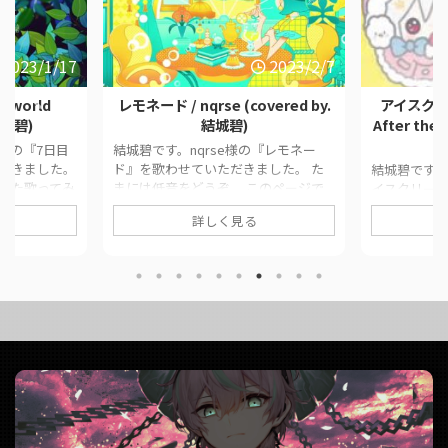
2023/1/17
2023/2/7
Rworld
レモネード / nqrse (covered by.
アイスクリ
結城碧)
結城碧)
After the
d様の『7日目
結城碧です。nqrse様の『レモネー
だきました。
ド』を歌わせていただきました。 た
結城碧です。Af
した歌ってみ
まには低音をどうぞ。 このページで
イスクリー
クをまとめて
は、に公開した歌ってみた動画の情報
せていただき
詳しく見る
inal7日目の
や公式リンクをまとめています。 ■
のコラボです
cal結城碧
作品情報 Originalレモネード / nqrse
は、に公開
n火種様Movie七
様Vocal結城碧Mix大福みっくす様 ■
や公式リンク
 7日目の決
動画リンク レモネード / nqrse
作品情報 Or
ed by.結城碧)
(covered by.結城碧)
プレックス / Af
da__aoi/stat
https://twitter.com/panda__aoi/stat
城碧MixYou
..
us/1622897961348009986
クリームコンプレ
https://www.youtube.com/w ...
Rain (cover
https://twitt