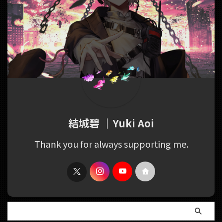
結城碧 ｜Yuki Aoi
Thank you for always supporting me.