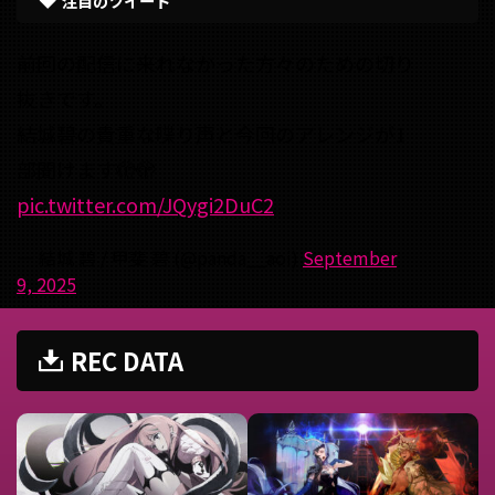
注目のツイート
前回の配信に来れなかった方々のための切り
抜きです。
結城碧の貴重な喋り声と今回のアレンジが1
部聞けます🫣🫣
pic.twitter.com/JQygi2DuC2
— 結城 碧 / 甲斐 碧 (@panda__aoi)
September
9, 2025
REC DATA