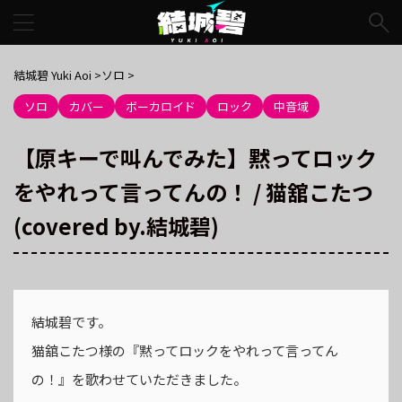
結城碧 Yuki Aoi
>
ソロ
>
ソロ
カバー
ボーカロイド
ロック
中音域
【原キーで叫んでみた】黙ってロック
をやれって言ってんの！ / 猫舘こたつ
(covered by.結城碧)
結城碧です。
猫舘こたつ様の『黙ってロックをやれって言ってん
の！』を歌わせていただきました。