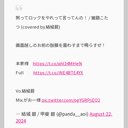
黙ってロックをやれって言ってんの！ / 猫舘こた
つ (covered by.結城碧)
画面越しのお前の鼓膜を震わすまで鳴らすぜ！
本家様
https://t.co/qhI34MHe9j
Full
https://t.co/iNE4BTE4YX
Vo.結城碧
Mix.がおー様
pic.twitter.com/ogYGRPsEQ2
— 結城 碧 / 甲斐 碧 (@panda__aoi)
August 22,
2024