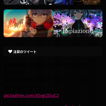
注目のツイート
前回の配信に来れなかった方々のための切り
抜きです。
結城碧の貴重な喋り声と今回のアレンジが1
部聞けます🫣🫣
pic.twitter.com/JQygi2DuC2