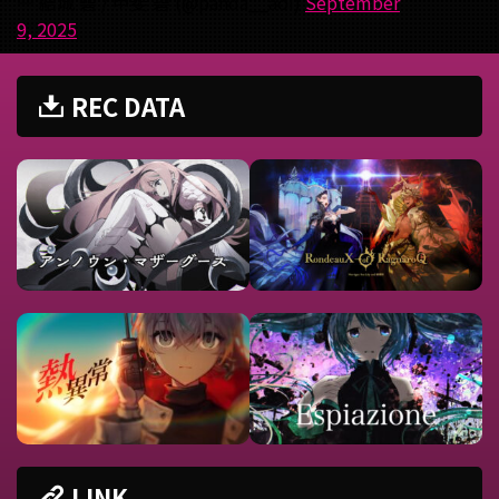
— 結城 碧 / 甲斐 碧 (@panda__aoi)
September
9, 2025
REC DATA
LINK