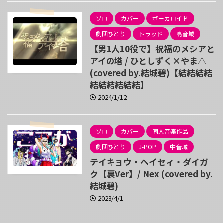
ソロ
カバー
ボーカロイド
劇団ひとり
トラッド
高音域
【男1人10役で】祝福のメシアと
アイの塔 / ひとしずく×やま△
(covered by.結城碧)【結結結結
結結結結結結】
2024/1/12
ソロ
カバー
同人音楽作品
劇団ひとり
J-POP
中音域
テイキョウ・ヘイセィ・ダイガ
ク【裏Ver】/ Nex (covered by.
結城碧)
2023/4/1