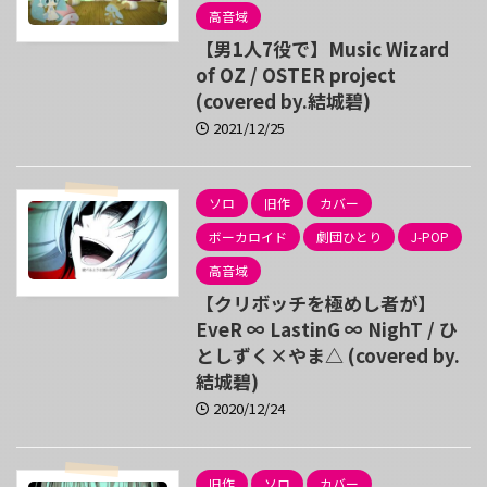
高音域
【男1人7役で】Music Wizard
of OZ / OSTER project
(covered by.結城碧)
2021/12/25
ソロ
旧作
カバー
ボーカロイド
劇団ひとり
J-POP
高音域
【クリボッチを極めし者が】
EveR ∞ LastinG ∞ NighT / ひ
としずく×やま△ (covered by.
結城碧)
2020/12/24
旧作
ソロ
カバー