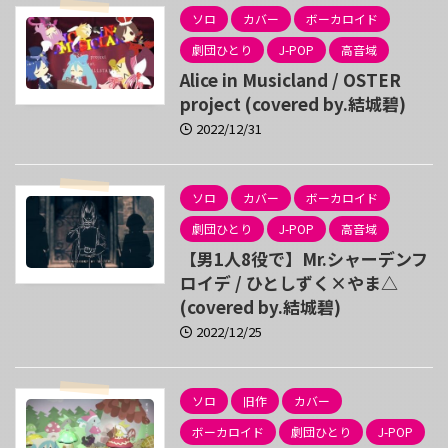
ソロ
カバー
ボーカロイド
劇団ひとり
J-POP
高音域
Alice in Musicland / OSTER
project (covered by.結城碧)
2022/12/31
ソロ
カバー
ボーカロイド
劇団ひとり
J-POP
高音域
【男1人8役で】Mr.シャーデンフ
ロイデ / ひとしずく×やま△
(covered by.結城碧)
2022/12/25
ソロ
旧作
カバー
ボーカロイド
劇団ひとり
J-POP