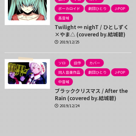
ボーカロイド
劇団ひとり
J-POP
高音域
Twilight ∞ nighT / ひとしずく
×やま△ (covered by.結城碧)
2019/12/25
ソロ
旧作
カバー
同人音楽作品
劇団ひとり
J-POP
中音域
ブラッククリスマス / After the
Rain (covered by.結城碧)
2019/12/24