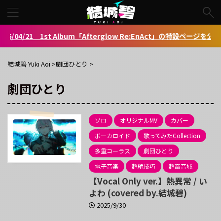
04/21 1st Album「Afterglow Re:EnAct」の特設ページを公開しま
結城碧 Yuki Aoi
>
劇団ひとり
>
劇団ひとり
ソロ
オリジナルMV
カバー
ボーカロイド
歌ってみたCollection
多重コーラス
劇団ひとり
電子音楽
超絶技巧
超高音域
【Vocal Only ver.】熱異常 / い
よわ (covered by.結城碧)
2025/9/30