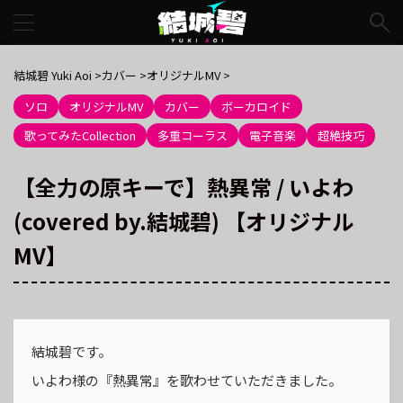
結城碧 Yuki Aoi
>
カバー
>
オリジナルMV
>
ソロ
オリジナルMV
カバー
ボーカロイド
歌ってみたCollection
多重コーラス
電子音楽
超絶技巧
【全力の原キーで】熱異常 / いよわ
(covered by.結城碧) 【オリジナル
MV】
結城碧です。
いよわ様の『熱異常』を歌わせていただきました。