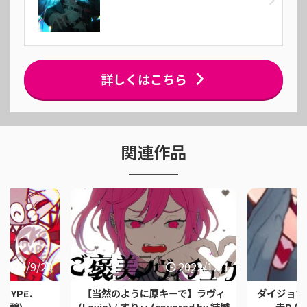
詳しくはこちら
関連作品
2024/9/20
2022/12/1
 TYPE.
【当然のように原キーで】ラヴィ
ダイジョブで
結城碧)
(Lavie) / すりぃ (covered by.結城
走P (c