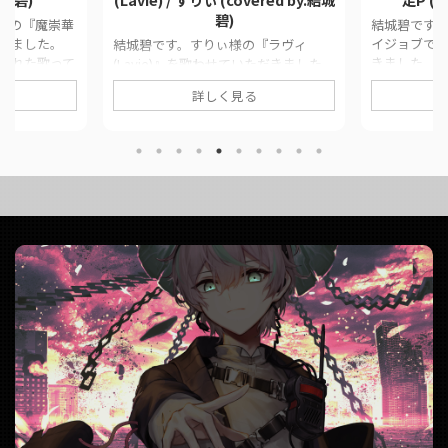
碧)
E.様の『魔崇華
結城碧です。
きました。
イジョブで
結城碧です。すりぃ様の『ラヴィ
された歌って
きました。 
(Lavie)』を歌わせていただきました。
ンクをまとめ
ですか？？？
このページでは、に公開した歌ってみ
詳しく見る
iginal魔崇
公開された
た動画の情報や公式リンクをまとめて
ocal結城碧Mix
式リンクをま
います。 ■ 作品情報 Originalラヴィ
ンク 魔崇華麗
情報 Origi
(Lavie) / すりぃ様Vocal結城碧Mixがお
ed by.結城碧)
cosMo@暴走
ー様 ■ 動画リンク 【当然のように原
da__aoi/stat
ー様 ■ 動
キーで】ラヴィ(Lavie) / すりぃ
01
か？ / cosMo
(covered by.結城碧)
..
城碧)
https://twitter.com/panda__aoi/stat
https://twit
us/1598255591620841474
us/172001791
https://www.youtube ...