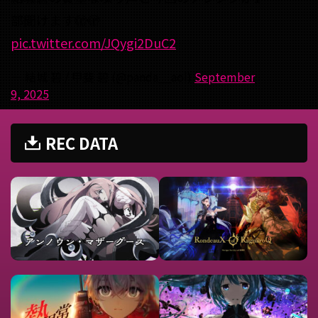
部聞けます🫣🫣
pic.twitter.com/JQygi2DuC2
— 結城 碧 / 甲斐 碧 (@panda__aoi)
September
9, 2025
REC DATA