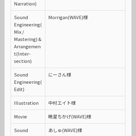
Narration)
Sound
Morrigan(WAVE)様
Engineering(
Mix /
Mastering) &
Arrangemen
t(Inter-
section)
Sound
にーさん様
Engineering(
Edit)
Illustration
中村エイト様
Movie
暁星ちかげ(WAVE)様
Sound
あしゅ(WAVE)様