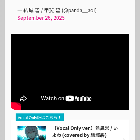
— 結城 碧 / 甲斐 碧 (@panda__aoi)
September 26, 2025
Vocal Only版はこちら！
【Vocal Only ver.】熱異常 / い
よわ (covered by.結城碧)