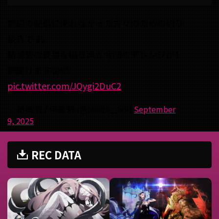
前回の配信に来れなかった方々のための切り
抜きです。
結城碧の貴重な喋り声と今回のアレンジが1
部聞けます🫣🫣
pic.twitter.com/JQygi2DuC2
— 結城 碧 / 甲斐 碧 (@panda__aoi)
September
9, 2025
REC DATA