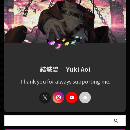
結城碧 ｜Yuki Aoi
Thank you for always supporting me.