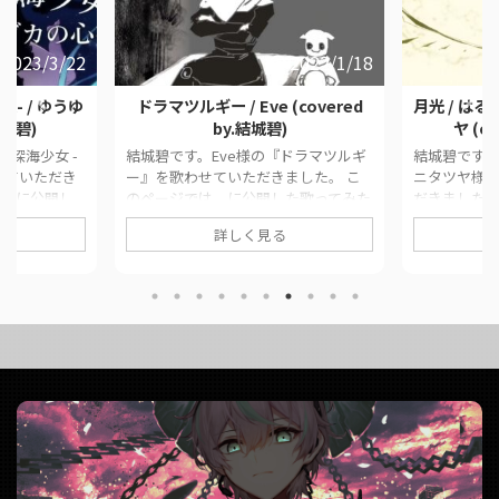
2023/3/22
2022/1/18
rl- / ゆうゆ
ドラマツルギー / Eve (covered
月光 / は
結城碧)
by.結城碧)
ヤ (c
深海少女 -
結城碧です。Eve様の『ドラマツルギ
結城碧です
歌わせていただき
ー』を歌わせていただきました。 こ
ニタツヤ様
は、に公開し
のページでは、に公開した歌ってみた
だきました。
や公式リンク
動画の情報や公式リンクをまとめてい
です。 この
詳しく見る
作品情報
ます。 ■ 作品情報 Originalドラマツ
歌ってみた
a girl- / ゆ
ルギー / Eve様Vocal結城碧Mix大福み
まとめていま
uK様 ■ 動画
っくす様 ■ 動画リンク ドラマツルギ
Original
girl- / ゆ
ー / Eve (covered by.結城碧)
ニタツヤ様Vo
)
https://twitter.com/panda__aoi/stat
リンク 月光
da__aoi/stat
us/1483378633024491524
タツヤ (cove
 ...
https://www.youtube.com/watch?
https://twit
v=5YxGX ...
us/15417230