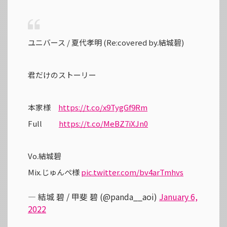
ユニバース / 夏代孝明 (Re:covered by.結城碧)
君だけのストーリー
本家様
https://t.co/x9TygGf9Rm
Full
https://t.co/MeBZ7iXJn0
Vo.結城碧
Mix.じゅんぺ様
pic.twitter.com/bv4arTmhvs
— 結城 碧 / 甲斐 碧 (@panda__aoi)
January 6,
2022