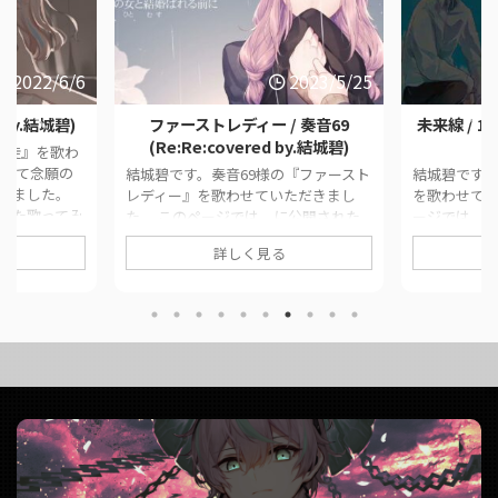
2022/6/6
2023/5/25
d by.結城碧)
ファーストレディー / 奏音69
未来線 / 16
(Re:Re:covered by.結城碧)
暴徒』を歌わ
晴れて念願の
結城碧です。奏音69様の『ファースト
結城碧です。
きました。
レディー』を歌わせていただきまし
を歌わせてい
した歌ってみ
た。 このページでは、に公開された
ージでは、
クをまとめて
歌ってみた動画の情報や公式リンクを
の情報や公
詳しく見る
inal暴徒 /
まとめています。 ■ 作品情報
す。 ■ 作品情報
x大福みっくす様
Originalファーストレディー / 奏音69
1640mP様Vo
様 ■ 動画リンク 暴
様Vocal結城碧Mix大福みっくす様 ■
ChorusFu
結城碧)
動画リンク ファーストレディー / 奏音
DesignSirot
da__aoi/stat
69 (Re:Re:covered by.結城碧)
様 ■ 動画リン
https:// ...
https://twitter.com/panda__aoi/stat
(covered b
us/1661673471351324679
https://twit
https://www.youtube.c ...
us/15627415 .