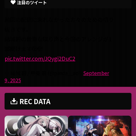
注目のツイート
前回の配信に来れなかった方々のための切り
抜きです。
結城碧の貴重な喋り声と今回のアレンジが1
部聞けます🫣🫣
pic.twitter.com/JQygi2DuC2
— 結城 碧 / 甲斐 碧 (@panda__aoi)
September
9, 2025
REC DATA