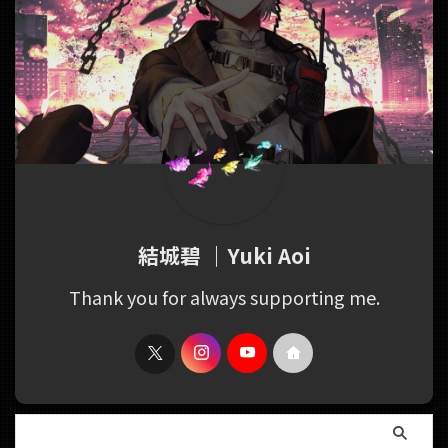
結城碧 ｜Yuki Aoi
Thank you for always supporting me.