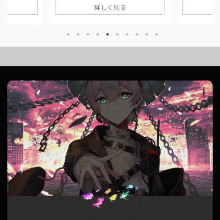
は、に公開さ
このページでは、に公開した歌ってみ
詳しく見る
碧Mix大福み
報や公式リン
た動画の情報や公式リンクをまとめて
様Event歌って
 作品情報
います。 ■ 作品情報 Originalラヴィ
2022 Autu
進曲 / 100回嘔
(Lavie) / すりぃ様Vocal結城碧Mixがお
ク 青 / 164 (
てゐく, ななし
ー様 ■ 動画リンク 【当然のように原
https://twit
o様 ■ 動画リン
キーで】ラヴィ(Lavie) / すりぃ
us/157980400
★JINSEI
(covered by.結城碧)
碧×多越てゐく
https://twitter.com/panda__aoi/stat
us/1598255591620841474
s1__/status
https://www.youtube ...