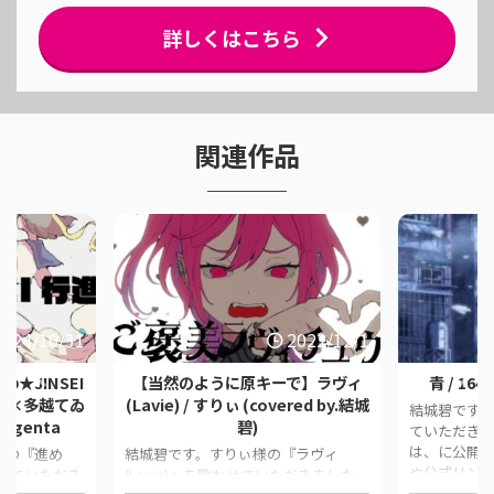
詳しくはこちら
関連作品
2024/10/31
2022/12/1
★JINSEI
【当然のように原キーで】ラヴィ
青 / 164
城碧×多越てゐ
(Lavie) / すりぃ (covered by.結城
結城碧です。
genta
碧)
ていただきま
は、に公開
様の『進め
結城碧です。すりぃ様の『ラヴィ
や公式リンク
わせていただき
(Lavie)』を歌わせていただきました。
作品情報 Orig