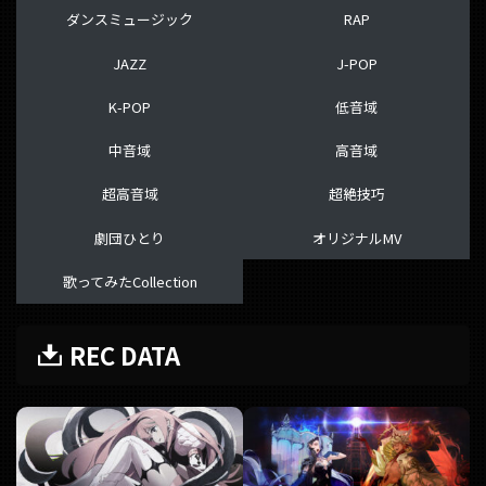
ダンスミュージック
RAP
JAZZ
J-POP
K-POP
低音域
中音域
高音域
超高音域
超絶技巧
劇団ひとり
オリジナルMV
歌ってみたCollection
REC DATA