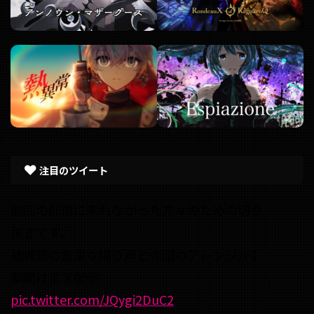
注目のツイート
前回の配信に来れなかった方々のための切り
抜きです。
結城碧の貴重な喋り声と今回のアレンジが1
部聞けます🫣🫣
pic.twitter.com/JQygi2DuC2