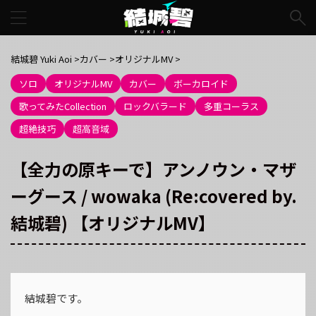
結城碧 Yuki Aoi
>
カバー
>
オリジナルMV
>
ソロ
オリジナルMV
カバー
ボーカロイド
歌ってみたCollection
ロックバラード
多重コーラス
超絶技巧
超高音域
【全力の原キーで】アンノウン・マザ
ーグース / wowaka (Re:covered by.
結城碧) 【オリジナルMV】
結城碧です。