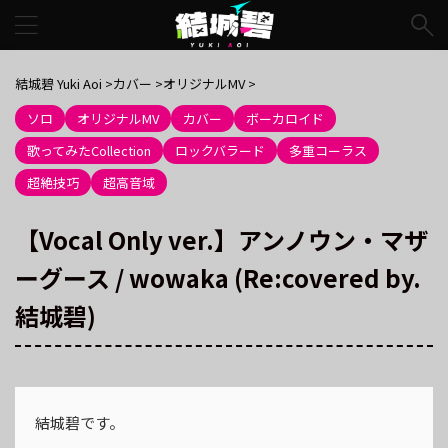
結城碧 Yuki Aoi
>
カバー
>
オリジナルMV
>
ソロ
オリジナルMV
カバー
ボーカロイド
歌ってみたCollection
ロックバラード
多重コーラス
超絶技巧
超高音域
【Vocal Only ver.】アンノウン・マザ
ーグース / wowaka (Re:covered by.
結城碧)
結城碧です。