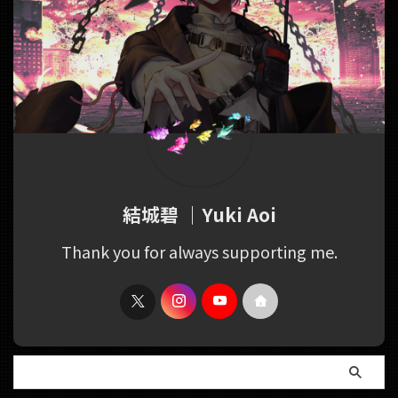
結城碧 ｜Yuki Aoi
Thank you for always supporting me.