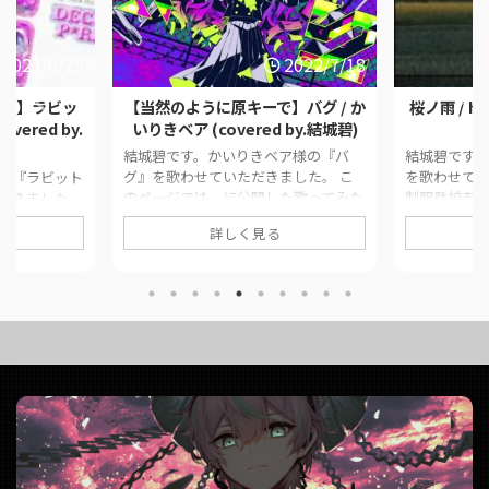
2023/6/25
2022/7/18
ーで】ラビッ
【当然のように原キーで】バグ / か
桜ノ雨 / hal
overed by.
いりきベア (covered by.結城碧)
結城碧です。かいりきベア様の『バ
結城碧です。h
グ』を歌わせていただきました。 こ
を歌わせてい
様の『ラビット
のページでは、に公開した歌ってみた
制服登校を
だきました。
動画の情報や公式リンクをまとめてい
い気持ちに
された歌って
詳しく見る
ます。 ■ 作品情報 Originalバグ / かい
このページ
ンクをまとめ
りきベア様Vocal結城碧Mixがおー様
た動画の情
iginalラビ
Encodeシュウ様 ■ 動画リンク 【当
います。 ■ 作
Vocal結城碧
然のように原キーで】バグ / かいりき
halyosy様
ク 【当然のよ
ベア (covered by.結城碧)
す様 ■ 動画リ
ール /
https://twitter.com/panda__aoi/stat
(covered b
結城碧)
us/1548970839525232640
https://twit
da__aoi/stat
https://www.youtube.com/ ...
us/150077325
35