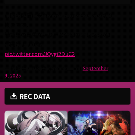
前回の配信に来れなかった方々のための切り
抜きです。
結城碧の貴重な喋り声と今回のアレンジが1
部聞けます🫣🫣
pic.twitter.com/JQygi2DuC2
— 結城 碧 / 甲斐 碧 (@panda__aoi)
September
9, 2025
REC DATA