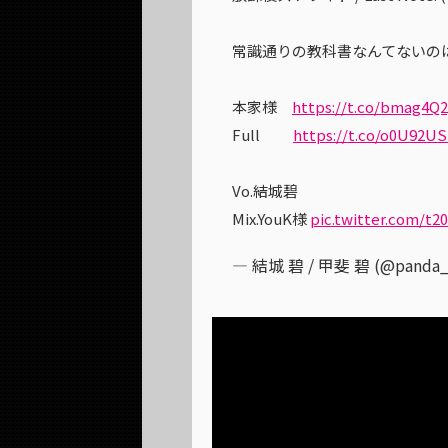
常識通りの教科書なんてないの
本家様
https://t.co/bmag4Q
Full
https://t.co/o0U92U
Vo.結城碧
Mix.YouK様
pic.twitter.com/t
— 結城 碧 / 甲斐 碧 (@panda_