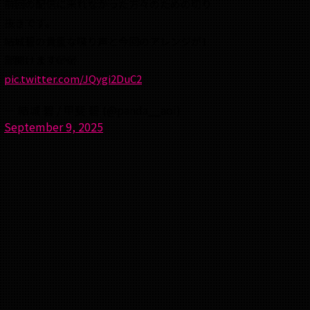
前回の配信に来れなかった方々のための切り
抜きです。
結城碧の貴重な喋り声と今回のアレンジが1
部聞けます🫣🫣
pic.twitter.com/JQygi2DuC2
— 結城 碧 / 甲斐 碧 (@panda__aoi)
September 9, 2025