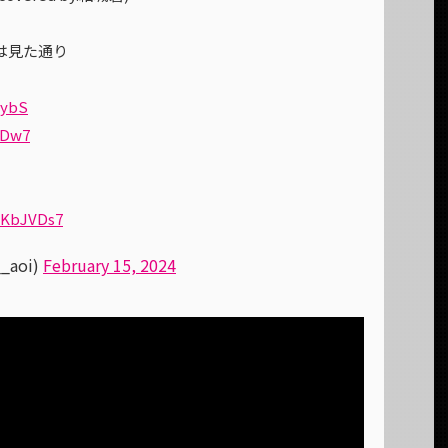
は見た通り
2ybS
SDw7
20KbJVDs7
_aoi)
February 15, 2024