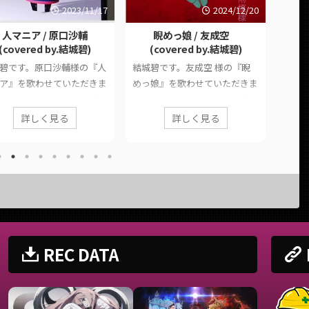
2023/11/17
2024/12/20
人マニア / 原口沙輔
睨めっ娘 / 友成空
FA
(covered by.結城碧)
(covered by.結城碧)
TYP
碧です。原口沙輔様の『人
結城碧です。友成空 様の『睨
結城碧
ア』を歌わせていただきま
めっ娘』を歌わせていただきま
『FAK
。 このページでは、に公
した。 このページでは、に公
ただき
れた歌ってみた動画の情報
開された歌ってみた動画の情報
詳しく見る
詳しく見る
いので
式リンクをまとめていま
や公式リンクをまとめていま
ジで
■ 作品情報 Original人マ
す。 ■ 作品情報 Original睨め
動画
 / 原口沙輔様Vocal結城碧
っ娘 / 友成空 様Vocal結城碧Mix
めてい
xYouK様 ■ 動画リンク 人マ
大福みっくす様 ■ 動画リンク
Origin
/ 原口沙輔 (covered by.結
睨めっ娘 / 友成空 (covered
TYPE
)
by.結城碧)
■ 動画リ
s://twitter.com/panda__a
https://twitter.com/panda__a
FAKE 
tatus/17254537269309116
oi/status/18700464901287612
REC DATA
碧)
21
https
ps://www.youtube.com/wat
https://www.youtube.com/wat
oi/sta
v=RUU8L5MD-4M
ch?v=Qx06WD875DI