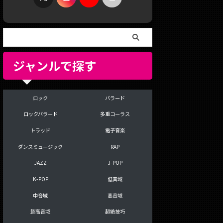
ジャンルで探す
ロック
バラード
ロックバラード
多重コーラス
トラッド
電子音楽
ダンスミュージック
RAP
JAZZ
J-POP
K-POP
低音域
中音域
高音域
超高音域
超絶技巧