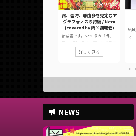
2023/4/28
2025/3/21
呼、素晴らしきニャン生 /
谺、碧海、那由多を見定むア
em (covered by.結城碧)
グラフォノスの詩編 / Neru
(covered by.丙×結城碧)
城碧です。Nem様の『嗚呼、
結城
結城碧です。Neru様の『谺、
晴らしきニャン生』を歌わせ
マニ
碧海、那由多を見定むアグラフ
いただきました。 コラボ曲
した
ォノスの詩編』を歌わせていた
ので1人で歌いました。 この
開さ
詳しく見る
詳しく見る
だきました。 このページで
ージでは、に公開した歌って
や公
は、に公開した歌ってみた動画
た動画の情報や公式リンクを
す。 
の情報や公式リンクをまとめて
とめています。 ■ 作品情報
ニア
います。 ■ 作品情報 Original
riginal嗚呼、素晴らしきニャ
Mi
谺、碧海、那由多を見定むアグ
生 / Nem様Vocal結城碧
ニア 
ラフォノスの詩編 / Neru様
ixYouK様 ■ 動画リンク 嗚
城碧
Vocals結城碧、丙Mix大福みっ
、素晴らしきニャン生 / Nem
http
くす様Event歌ってみた
overed by.結城碧)
oi/s
NEWS
Collection 〜2025 Spring〜 グ
tps://twitter.com/panda__a
84
ループ部門 ■ 動画リンク 谺、
/status/16518889998861230
htt
碧海、那由多を見定むアグラフ
https:/ ...
ch?
ォノスの詩編 / Neru (covered