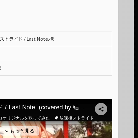
トライド / Last Note.様
様