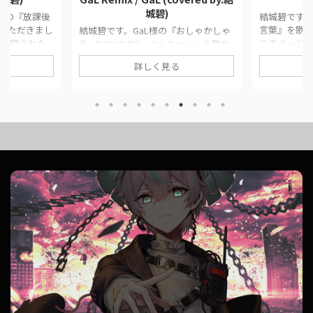
城碧)
e.様の『放課後
結城碧です。
いただきまし
言葉』を歌
結城碧です。GaL様の『おしゃかしゃ
に公開された
このページ
ま - RADWIMPS GaL Remix』を歌わ
公式リンクを
みた動画の
せていただきました。 息継ぎを忘れ
詳しく見る
品情報
ています。 ■ 
てしまいました。 このページでは、
/ Last
葉 / 天月-あ
に公開した歌ってみた動画の情報や公
YouK様 ■ 動画
MixYouK様
式リンクをまとめています。 ■ 作品
ast Note.
月-あまつき- (
情報 Originalおしゃかしゃま -
https://twit
RADWIMPS GaL Remix / GaL様Vocal
da__aoi/stat
us/17602429
結城碧MixYouK様 ■ 動画リンク おし
04
https://www
ゃかしゃま - RADWIMPS GaL Remix
v=_b3 ...
/ GaL (covered by.結城碧)
https://twitter.com ...