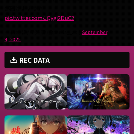
部聞けます🫣🫣
pic.twitter.com/JQygi2DuC2
— 結城 碧 / 甲斐 碧 (@panda__aoi)
September
9, 2025
REC DATA