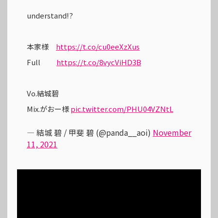
understand!?
本家様
https://t.co/cu0eeXzXus
Full
https://t.co/8vycViHD3B
Vo.結城碧
Mix.がおー様
pic.twitter.com/PHU04VZNtL
— 結城 碧 / 甲斐 碧 (@panda__aoi)
November
11, 2021