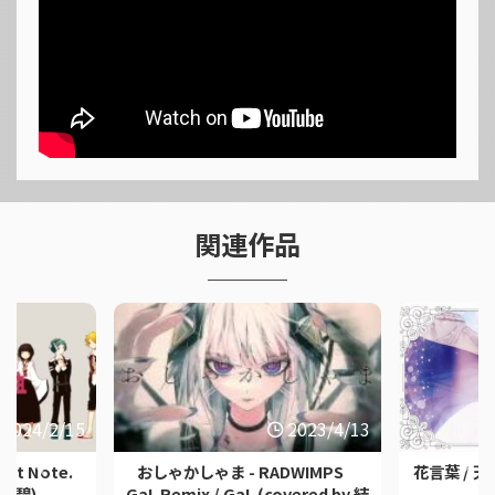
関連作品
2024/2/15
2023/4/13
t Note.
おしゃかしゃま - RADWIMPS
花言葉 / 天
結城碧)
GaL Remix / GaL (covered by.結