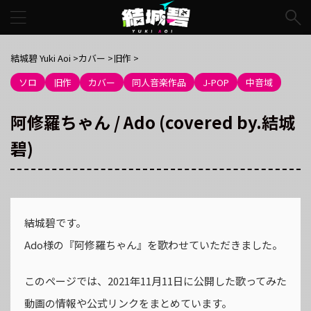
結城碧 Yuki Aoi
>
カバー
>
旧作
>
ソロ
旧作
カバー
同人音楽作品
J-POP
中音域
阿修羅ちゃん / Ado (covered by.結城
碧)
結城碧です。
Ado様の『阿修羅ちゃん』を歌わせていただきました。
このページでは、2021年11月11日に公開した歌ってみた
動画の情報や公式リンクをまとめています。