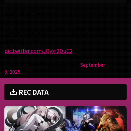
前回の配信に来れなかった方々のための切り
抜きです。
結城碧の貴重な喋り声と今回のアレンジが1
部聞けます🫣🫣
pic.twitter.com/JQygi2DuC2
— 結城 碧 / 甲斐 碧 (@panda__aoi)
September
9, 2025
REC DATA