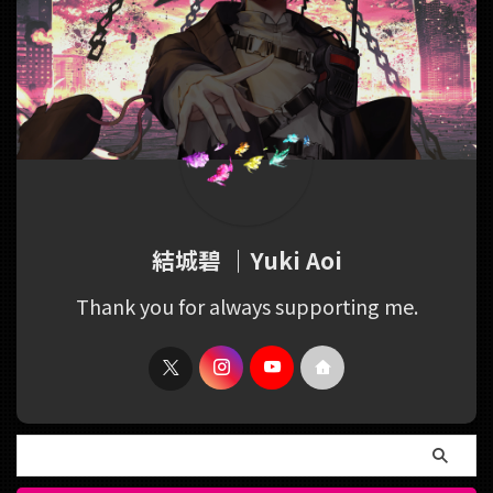
結城碧 ｜Yuki Aoi
Thank you for always supporting me.