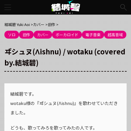
結城碧 Yuki Aoi
>
カバー
>
旧作
>
ソロ
旧作
カバー
ボーカロイド
電子音楽
超高音域
ヸシュヌ(Λishnu) / wotaku (covered
by.結城碧)
結城碧です。
wotaku様の『ヸシュヌ(Λishnu)』を歌わせていただき
ました。
どうも、歌ってみろを歌ってみたの人です。