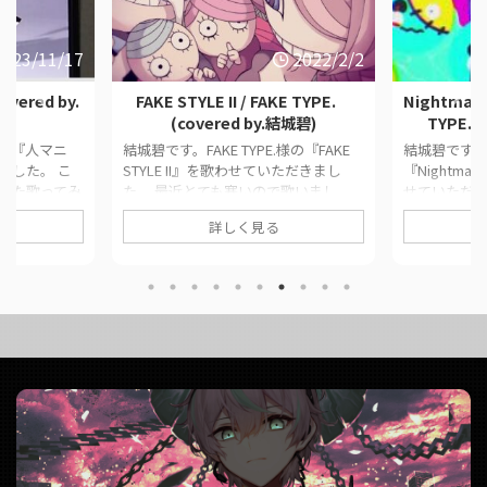
2023/11/17
2022/2/2
vered by.
FAKE STYLE II / FAKE TYPE.
Nightmare 
(covered by.結城碧)
TYPE. 
の『人マニ
結城碧です。FAKE TYPE.様の『FAKE
結城碧です。FA
ました。 こ
STYLE II』を歌わせていただきまし
『Nightmar
れた歌ってみ
た。 最近とても寒いので歌いまし
せていただき
クをまとめて
た。 このページでは、に公開した歌
ます。 この
詳しく見る
ginal人マニ
ってみた動画の情報や公式リンクをま
歌ってみた
碧MixYouK様
とめています。 ■ 作品情報
まとめていま
/ 原口沙輔
OriginalFAKE STYLE II / FAKE TYPE.様
OriginalNigh
Vocal結城碧Mixはぐ様 ■ 動画リンク
FAKE TYPE.
da__aoi/stat
FAKE STYLE II / FAKE TYPE. (covered
動画リンク Nigh
84
by.結城碧)
FAKE TYPE. 
om/watch?
https://twitter.com/panda__aoi/stat
https://twitt
us/148879 ...