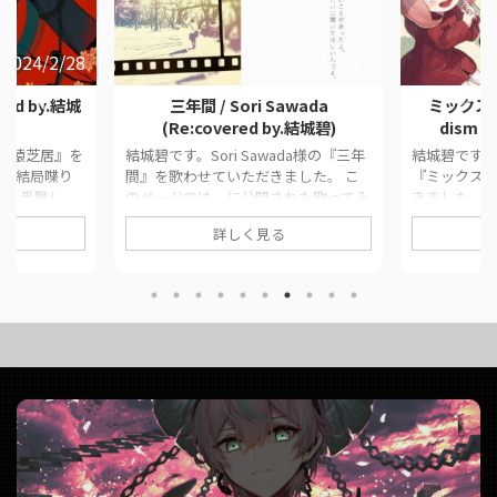
2024/2/28
2024/9/27
red by.結城
三年間 / Sori Sawada
ミックスナッ
(Re:covered by.結城碧)
dism (
『猿芝居』を
結城碧です。Sori Sawada様の『三年
結城碧です。Of
。 結局喋り
間』を歌わせていただきました。 こ
『ミックス
が1番難し
のページでは、に公開された歌ってみ
きました。 
に公開された
た動画の情報や公式リンクをまとめて
した歌って
詳しく見る
公式リンクを
います。 ■ 作品情報 Original三年間 /
クをまとめて
品情報
Sori Sawada様Vocal結城碧Mix大福み
Originalミッ
様Vocal結城碧
っくす様 ■ 動画リンク 三年間 / Sori
dism様Voca
動画リンク 猿
Sawada (Re:covered by.結城碧)
Illustra
by.結城碧)
https://twitter.com/panda__aoi/stat
動画リンク ミッ
da__aoi/stat
us/1839605905085870412
髭男 dism (c
32
https://www.youtube.c ...
https://twitt
m/w ...