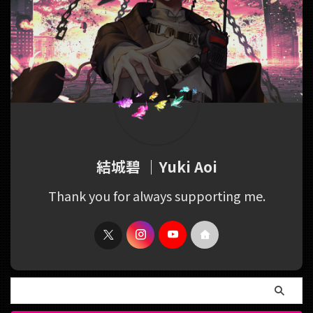
結城碧 ｜Yuki Aoi
Thank you for always supporting me.