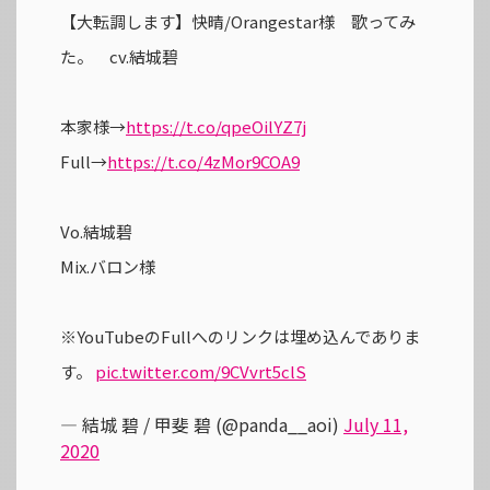
【大転調します】快晴/Orangestar様 歌ってみ
た。 cv.結城碧
本家様→
https://t.co/qpeOilYZ7j
Full→
https://t.co/4zMor9COA9
Vo.結城碧
Mix.バロン様
※YouTubeのFullへのリンクは埋め込んでありま
す。
pic.twitter.com/9CVvrt5clS
— 結城 碧 / 甲斐 碧 (@panda__aoi)
July 11,
2020