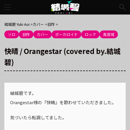
結城碧 Yuki Aoi
>
カバー
>
旧作
>
ソロ
旧作
カバー
ボーカロイド
ロック
高音域
快晴 / Orangestar (covered by.結城
碧)
結城碧です。
Orangestar様の『快晴』を歌わせていただきました。
気づいたら転調してました。