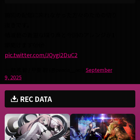
前回の配信に来れなかった方々のための切り
抜きです。
結城碧の貴重な喋り声と今回のアレンジが1
部聞けます🫣🫣
pic.twitter.com/JQygi2DuC2
— 結城 碧 / 甲斐 碧 (@panda__aoi)
September
9, 2025
REC DATA