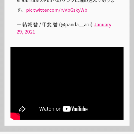
※YouTubeのFullへのリンクは埋め込んでありま
す。
pic.twitter.com/rvVbGskyWb
— 結城 碧 / 甲斐 碧 (@panda__aoi)
January
29, 2021