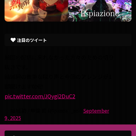
注目のツイート
前回の配信に来れなかった方々のための切り
抜きです。
結城碧の貴重な喋り声と今回のアレンジが1
部聞けます🫣🫣
pic.twitter.com/JQygi2DuC2
— 結城 碧 / 甲斐 碧 (@panda__aoi)
September
9, 2025