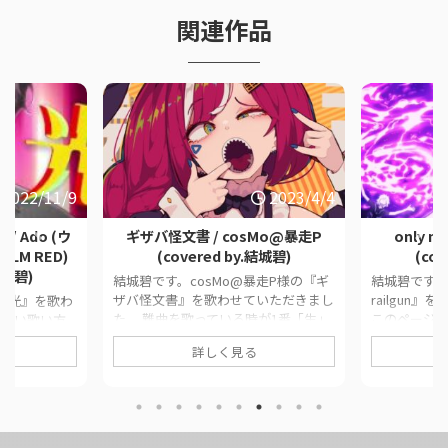
関連作品
2022/11/9
2023/4/4
 Ado (ウ
ギザバ怪文書 / cosMo@暴走P
only my 
FILM RED)
(covered by.結城碧)
(co
結城碧)
結城碧です。cosMo@暴走P様の『ギ
結城碧です。fr
ザバ怪文書』を歌わせていただきまし
railgun
『逆光』を歌わ
た。 難曲を歌っている時が1番「生」
このページ
激しい歌い方
を実感する。 このページでは、に公
みた動画の
いかけながら
詳しく見る
開した歌ってみた動画の情報や公式リ
ています。 ■ 作
ージでは、に
ンクをまとめています。 ■ 作品情報
my railgun 
の情報や公式
Originalギザバ怪文書 / cosMo@暴走P
MixYouK様I
 ■ 作品情
様Vocal結城碧MixYouK様 ■ 動画リン
■ 動画リンク on
ウタ from ONE
ク ギザバ怪文書 / cosMo@暴走P
fripSide (c
al結城碧