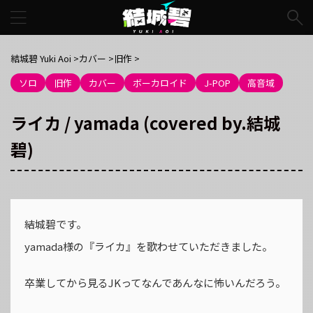
結城碧 Yuki Aoi
>
カバー
>
旧作
>
ソロ
旧作
カバー
ボーカロイド
J-POP
高音域
ライカ / yamada (covered by.結城
碧)
結城碧です。
yamada様の『ライカ』を歌わせていただきました。
卒業してから見るJKってなんであんなに怖いんだろう。