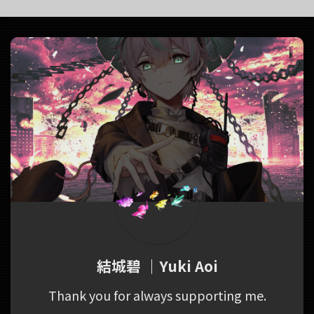
(covered by.結城碧)
https://twit
n一条様Movie七
https://twitter.com/panda__aoi/stat
us/ ...
ク 【オリジナ
us/1643191682446372866
rom ONE
結城碧 ｜Yuki Aoi
Thank you for always supporting me.