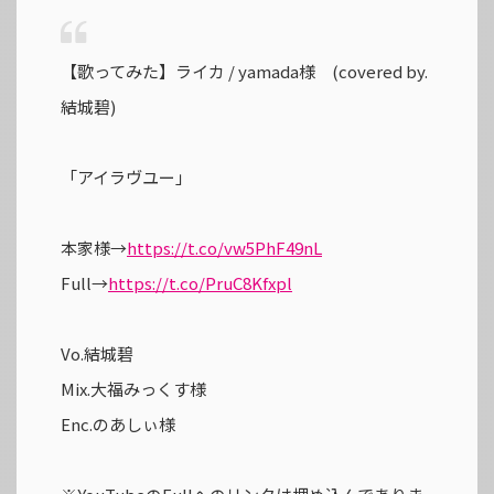
【歌ってみた】ライカ / yamada様 (covered by.
結城碧)
「アイラヴユー」
本家様→
https://t.co/vw5PhF49nL
Full→
https://t.co/PruC8Kfxpl
Vo.結城碧
Mix.大福みっくす様
Enc.のあしぃ様