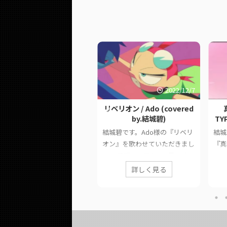
2022/11/9
2022/12/7
【オリジナルMV】逆光 /
リベリオン / Ado (covered
o (ウタ from ONE PIECE
by.結城碧)
TYP
ILM RED) (covered by.結
結城碧です。Ado様の『リベリ
結城
城碧)
オン』を歌わせていただきまし
『真
城碧です。Ado様の『逆光』
た。 頑張って原キーで歌いまし
いた
歌わせていただきました。
た。 このページでは、に公開
との
詳しく見る
詳しく見る
しい歌い方得意じゃ無いので
した歌ってみた動画の情報や公
た。
を失いかけながら頑張りまし
式リンクをまとめています。
した
。 このページでは、に公開
■ 作品情報 Originalリベリオン
式リ
た歌ってみた動画の情報や公
/ Ado様Vocal結城碧Mixじゅん
■ 作
リンクをまとめています。
ぺ様 ■ 動画リンク リベリオン
STY