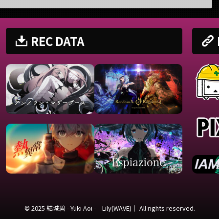
Mix大福みっくす様 ■ 動画リン
ixがおー様 ■ 動画リンク
ぎ (c
ク ビタースウィート / Royal
E STYLE / FAKE TYPE.
https
Scandal (covered by.結城碧)
vered by.結城碧)
oi/st
REC DATA
https://twitter.com/panda__a
s://twitter.com/panda__a
85
oi/status/16352191498225172
tatus/156020 ...
https
49 http ...
ch?v=g
© 2025 結城碧 - Yuki Aoi -｜Lily(WAVE)｜ All rights reserved.