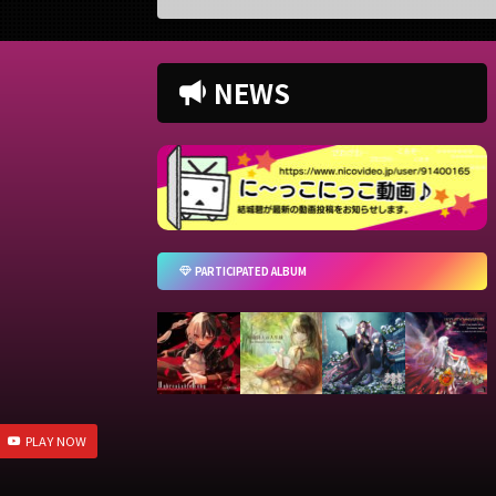
作品情報 Original逆光 / Ado
/ Ado (covered by.結城碧)
碧M
タ from ONE PIECE FILM
https://twitter.com/panda__a
真FAK
D)様Vocal結城碧MixYouK様
oi/status/16004299171743744
(co
NEWS
lustration一条様Movie七海う
00
http
ら様 ■ 動画リンク 【オリジ
https://www.youtube.com/wat
oi/s
MV】逆光 / Ado (ウタ from
ch? ...
E PIECE FILM RED) (cove ...
PARTICIPATED ALBUM
PLAY NOW