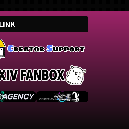
は、に
overed by.結城碧)
/ 夏代孝明様Vocal結城碧Mixじ
画の情
://twitter.com/panda__a
ゅんぺ様 ■ 動画リンク ユニバ
ています
atus/15073279517462732
ース / 夏代孝明 (Re:covered
LINK
Origi
by.結城碧)
millst
://www.youtube.com/wat
https://twitter.com/panda__a
Vocal
la ...
oi/status/14790299881711329
音ちり
...
☆、氷
伶、おかゆ
Illust
すけ、ち
みた ...