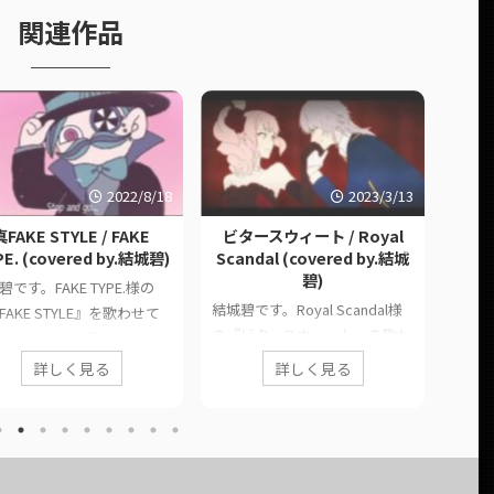
関連作品
2022/8/18
2023/3/13
真FAKE STYLE / FAKE
ビタースウィート / Royal
リリカ
E. (covered by.結城碧)
Scandal (covered by.結城
碧)
碧です。FAKE TYPE.様の
結城
結城碧です。Royal Scandal様
FAKE STYLE』を歌わせて
リカ
の『ビタースウィート』を歌わ
だきました。 歌ってみろ
た。 
せていただきました。 このペ
ことだったので歌いまし
のペ
詳しく見る
詳しく見る
ージでは、に公開した歌ってみ
 このページでは、に公開
てみ
た動画の情報や公式リンクをま
歌ってみた動画の情報や公
をまと
とめています。 ■ 作品情報
ンクをまとめています。
報 Or
Originalビタースウィート /
品情報 Original真FAKE
Voc
Royal Scandal様Vocal結城碧
LE / FAKE TYPE.様Vocal結城
■ 動