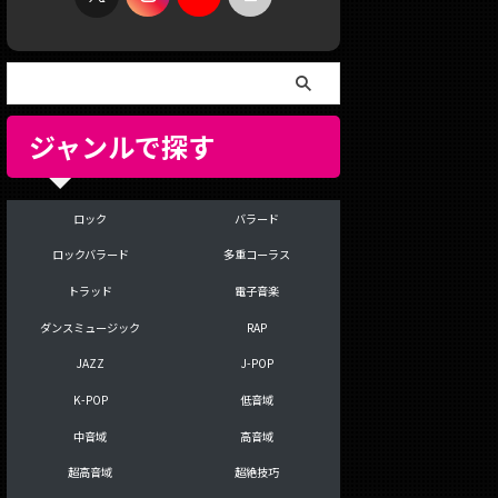
ジャンルで探す
ロック
バラード
ロックバラード
多重コーラス
トラッド
電子音楽
ダンスミュージック
RAP
JAZZ
J-POP
K-POP
低音域
中音域
高音域
超高音域
超絶技巧