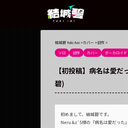
結城碧 Yuki Aoi
>
カバー
>
旧作
>
ソロ
旧作
カバー
ボーカロイド
【初投稿】病名は愛だった / 
碧)
初めまして、結城碧です。
Neru &z`5様の『病名は愛だ