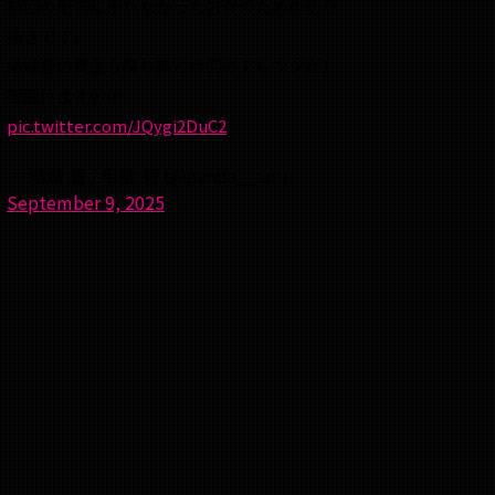
前回の配信に来れなかった方々のための切り
抜きです。
結城碧の貴重な喋り声と今回のアレンジが1
部聞けます🫣🫣
pic.twitter.com/JQygi2DuC2
— 結城 碧 / 甲斐 碧 (@panda__aoi)
September 9, 2025