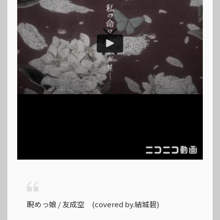
睨めっ娘 / 友成空 (covered by.結城碧)