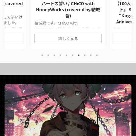
(covered
ハートの誓い / CHiCO with
【100人
HoneyWorks (covered by.結城
ト』 Sym
碧)
“Kagari
愛してはいけ
Annivers
きました。
結城碧です。CHiCO with
悔はしていま
HoneyWorks様の『ハートの誓い』を
鬼才millst
、に公開した
歌わせていただきました。 初めてMV
ガリビト』
詳しく見る
公式リンクを
見た時泣きました。 このページで
100名』に
品情報
は、に公開した歌ってみた動画の情報
元へと繋がり
 / コウ様
や公式リンクをまとめています。 ■
ジでは、に
っくす様
作品情報 Originalハートの誓い /
の情報や公
動画リンク 愛
CHiCO with HoneyWorks様Vocal結城
す。 ■ 作品情
ered by.結
碧MixAirl様Editしもじー様 ■ 動画リ
millstones様
ンク ハートの誓い / CHiCO with
結城碧、唄
da__aoi/stat
HoneyWorks (covered by.結城碧)
ま☆、氷炎
https ...
https://twitter.com/pa ...
おかゆMixmorr
お様Movi
Event歌ってみ