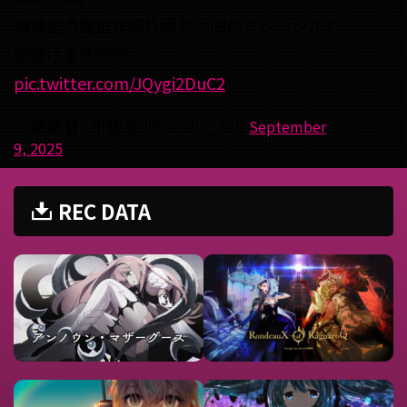
結城碧の貴重な喋り声と今回のアレンジが1
部聞けます🫣🫣
pic.twitter.com/JQygi2DuC2
— 結城 碧 / 甲斐 碧 (@panda__aoi)
September
9, 2025
REC DATA