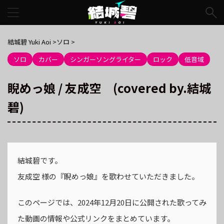
結城碧 Yuki Aoi
>
ソロ
>
ソロ
カバー
シンガーソングライター
ロック
低音域
睨めっ娘 / 友成空 (covered by.結城
碧)
結城碧です。
友成空 様の『睨めっ娘』を歌わせていただきました。
このページでは、2024年12月20日に公開された歌ってみ
た動画の情報や公式リンクをまとめています。