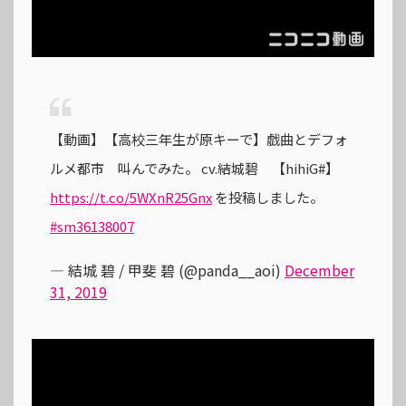
【動画】【高校三年生が原キーで】戯曲とデフォ
ルメ都市 叫んでみた。 cv.結城碧 【hihiG#】
https://t.co/5WXnR25Gnx
を投稿しました。
#sm36138007
— 結城 碧 / 甲斐 碧 (@panda__aoi)
December
31, 2019