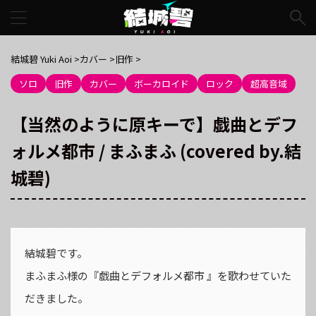
結城碧 Yuki Aoi
>
カバー
>
旧作
>
ソロ
旧作
カバー
ボーカロイド
ロック
超高音域
【当然のように原キーで】戯曲とデフ
ォルメ都市 / まふまふ (covered by.結
城碧)
結城碧です。
まふまふ様の『戯曲とデフォルメ都市 』を歌わせていた
だきました。