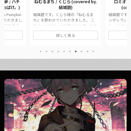
な夢 / ハチ
ねむるまち / くじら (covered by.
ロミオとシ
碧×おばけ。)
結城碧)
(co
.Pumpkin
結城碧です。くじら様の『ねむるま
結城碧です。d
いただきまし
ち』を歌わせていただきました。 こ
ンデレラ』
ゃ高音系男子
のページでは、に公開された歌ってみ
た。 このペ
ページでは、
た動画の情報や公式リンクをまとめて
ってみた動
詳しく見る
画の情報や公
います。 ■ 作品情報 Originalねむる
とめています。 
。 ■ 作品
まち / くじら様Vocal結城碧Mix大福み
ロミオとシンデレ
pkinの滑稽な夢
っくす様 ■ 動画リンク ねむるまち /
結城碧MixYo
おばけ。Mix大福
くじら (covered by.結城碧)
Collection 
ク
https://twitter.com/panda__aoi/stat
門 ■ 動画
/ ハチ
us/1712407766453694888
/ doriko (c
おばけ。)
https://www.youtube.com/watch?
https://twit
da__aoi/stat
v=wmFGMJDrXb ...
us/ ...