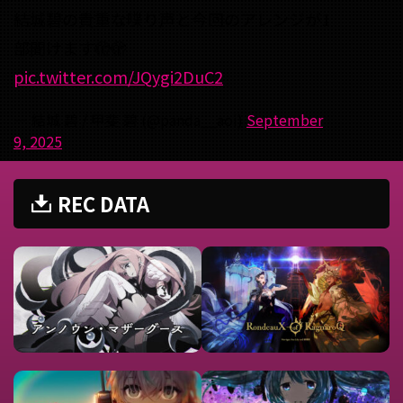
結城碧の貴重な喋り声と今回のアレンジが1
部聞けます🫣🫣
pic.twitter.com/JQygi2DuC2
— 結城 碧 / 甲斐 碧 (@panda__aoi)
September
9, 2025
REC DATA