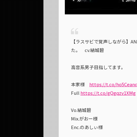
【ラスサビで覚声しながら】ANTI 
た。 cv.結城碧
高音系男子目指してます。
本家様
https://t.co/ho5Cean
Full
https://t.co/gQgqzv1XMg
Vo.結城碧
Mix.がおー様
Enc.のあしぃ様