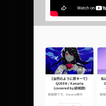
2024/11/22
2022/8/29
全力の原キーで】アンノウ
【当然のように原キーで】
私は
ン・マザーグース /
QUEEN / Kanaria
O
owaka (Re:covered by.
(covered by.結城碧)
結城碧) 【オリジナルMV】
結城碧です。Kanaria様の
結城
城碧です。皆さんの「おーお
『QUEEN』を歌わせていただ
強』
おー」で画面を満たしてくだ
きました。 このページでは、
た。