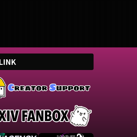
詳しく見る
詳しく見る
なBPMでダイジョブです
人間と
公式リンクをまとめていま
か？？？？ このページでは、
に。 
■ 作品情報
に公開された歌ってみた動画の
した歌
nalTransmit / シグナルP様
情報や公式リンクをまとめてい
式リン
al結城碧Mix大福みっくす様
ます。 ■ 作品情報 Originalダ
■ 作品情
リンク Transmit / シグ
イジョブですか？ / cosMo@暴
SUPER
(covered by.結城碧)
走P様Vocal結城碧Mixがおー様
MixYou
://twitter.com/panda__a
■ 動画リンク ダイジョブです
様Illust
atus/19570195781372682
LINK
か？ / cosMo@暴走P (covered
Movie
by.結城碧)
【21
://www.youtube.com/wat
https://twitter.com/panda__a
/ SUPER
oi/status/172001791771739 ...
結 ...