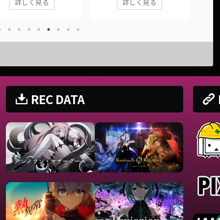
詳しく見る
詳しく見る
歌ってみた動画の情報や公
報や公式リンクをまとめていま
報や
ンクをまとめています。
す。 ■ 作品情報 Original三年
す。 
品情報 Original私は最強 /
間 / Sori Sawada様Vocal結城碧
Origi
 (ウタ from ONE PIECE
Mix大福みっくす様 ■ 動画リン
Voc
M RED)様Vocal結城碧MixAirl
ク 三年間 / Sori Sawada
■ 動画
■ 動画リンク 私は最強 /
(Re:covered by.結城碧)
ナルP 
 (ウタ from ONE PIECE
https://twitter.com/panda__a
https
M RED) (covered by.結城碧)
oi/status/18396059050858704
oi/st
REC DATA
s://twitter.com/panda__a
12 https://www.youtube.c ...
32
tatus/1592819769 ...
https
c ...