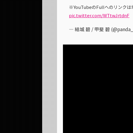
※YouTubeのFullへのリン
pic.twitter.com/WTtwJrtdnF
— 結城 碧 / 甲斐 碧 (@panda_