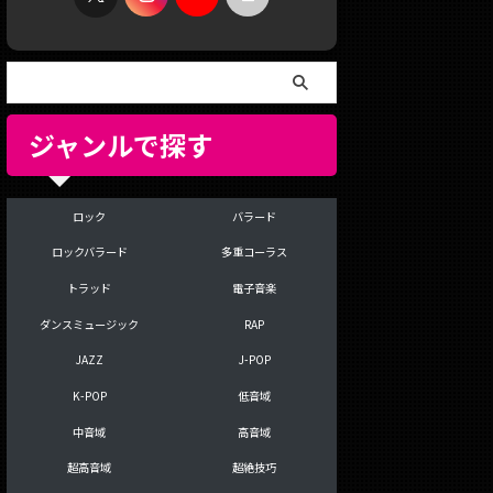
ジャンルで探す
ロック
バラード
ロックバラード
多重コーラス
トラッド
電子音楽
ダンスミュージック
RAP
JAZZ
J-POP
K-POP
低音域
中音域
高音域
超高音域
超絶技巧