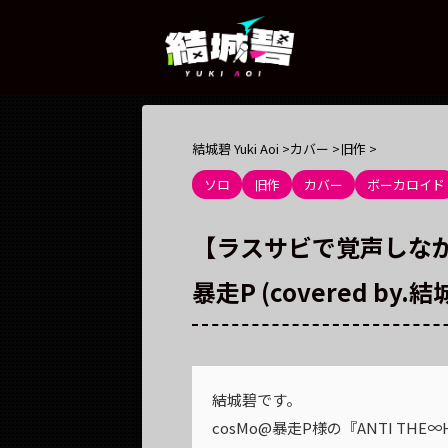
結城碧 Yuki Aoi
>
カバー
>
旧作
>
ソロ
旧作
カバー
ボーカロイド
【ラスサビで覚声しながら】A
暴走P (covered by.結
結城碧です。
cosMo@暴走P様の『ANTI TH