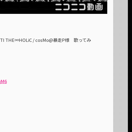
THE∞HOLiC / cosMo@暴走P様 歌ってみ
qM6