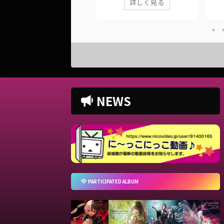
詳しく見る
詳しく見る
い。あなたの沢山の愛をお待
に公開した歌ってみた動画の情
した
しています。wowaka様の
報や公式リンクをまとめていま
式リ
アンノウン・マザーグース』
す。 ■ 作品情報
■ 作
歌わせていただきました。
OriginalQUEEN / Kanaria様
Ado
のページでは、に公開された
Vocal結城碧Mix大福みっくす様
FIL
ってみた動画の情報や公式リ
■ 動画リンク 【当然のように
様 
クをまとめています。 ■ 作
原キーで】QUEEN / Kanaria
Ado
情報 Originalアンノウン・マ
(covered by.結城碧)
FIL
NEWS
ーグース / wowaka様Vocal結
https://twitter.com/panda__a
http
Mix &
oi/status/15641911286137528
oi/s
steringWAVE(Morrigan
32 https://www.youtube ...
at.Lily)様EditYouK様Edit &
orus ArrangeLily様Il ...
PARTICIPATED ALBUM