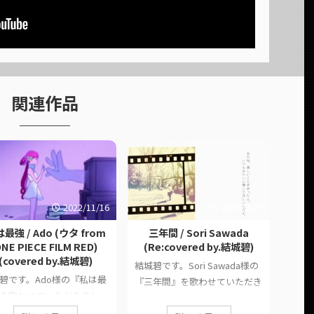
関連作品
2022/11/16
2024/9/27
最強 / Ado (ウタ from
三年間 / Sori Sawada
T
NE PIECE FILM RED)
(Re:covered by.結城碧)
(
(covered by.結城碧)
結城碧です。Sori Sawada様の
結城
碧です。Ado様の『私は最
『三年間』を歌わせていただき
『Tr
を歌わせていただきまし
ました。 このページでは、に
きまし
 このページでは、に公開
公開された歌ってみた動画の情
に公