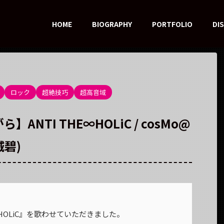
HOME
BIOGRAPHY
PORTFOLIO
DI
ロック
超絶技巧
超高音域
NTI THE∞HOLiC / cosMo@
城碧)
E∞HOLiC』を歌わせていただきました。