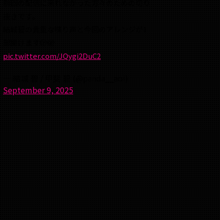
前回の配信に来れなかった方々のための切り
抜きです。
結城碧の貴重な喋り声と今回のアレンジが1
部聞けます🫣🫣
pic.twitter.com/JQygi2DuC2
— 結城 碧 / 甲斐 碧 (@panda__aoi)
September 9, 2025