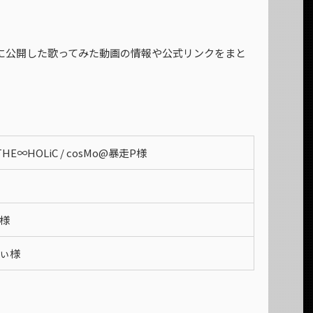
1日に公開した歌ってみた動画の情報や公式リンクをまと
 THE∞HOLiC / cosMo@暴走P様
様
ぃ様