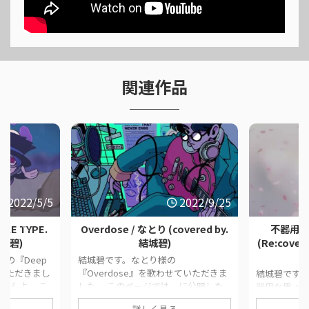
関連作品
2022/5/5
2022/9/25
FAKE TYPE.
Overdose / なとり (covered by.
不器用な
結城碧)
結城碧)
(Re:cove
.様の『Deep
結城碧です。なとり様の
せていただきまし
『Overdose』を歌わせていただきま
結城碧です
ぎんよ。 こ
した。 このページでは、に公開した
器用な男 』を
た歌ってみた
歌ってみた動画の情報や公式リンクを
ました。 気
詳しく見る