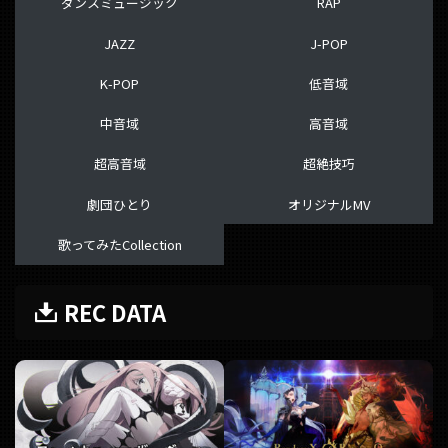
ダンスミュージック
RAP
JAZZ
J-POP
K-POP
低音域
中音域
高音域
超高音域
超絶技巧
劇団ひとり
オリジナルMV
歌ってみたCollection
REC DATA