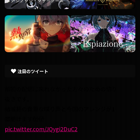
注目のツイート
前回の配信に来れなかった方々のための切り
抜きです。
結城碧の貴重な喋り声と今回のアレンジが1
部聞けます🫣🫣
pic.twitter.com/JQygi2DuC2