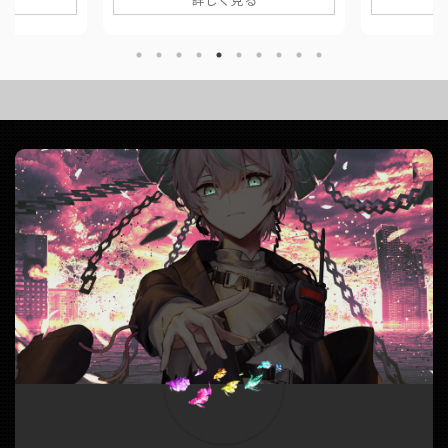
をまとめてい
まとめています。 ■ 作品情報
歳になって
lDeep Sea
OriginalOverdose / なとり様Vocal結
の意味で大
ocal結城碧
城碧Mix大福みっくす様 ■ 動画リンク
このページ
eep Sea
Overdose / なとり (covered by.結城
みた動画の
vered by.結城
碧)
ています。 ■ 
https://twitter.com/panda__aoi/stat
用な男 / カ
da__aoi/stat
us/1573975600317997059
碧MixYou
https://www.youtube.com/watch?
男 / カンザキイ
v=xg ...
結城碧) 【
https://twitt