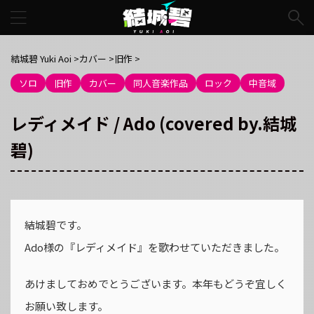
結城碧 Yuki Aoi
>
カバー
>
旧作
>
ソロ
旧作
カバー
同人音楽作品
ロック
中音域
レディメイド / Ado (covered by.結城
碧)
結城碧です。
Ado様の『レディメイド』を歌わせていただきました。
あけましておめでとうございます。本年もどうぞ宜しく
お願い致します。