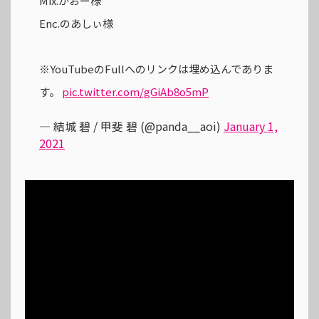
Mix.がおー様
Enc.のあしぃ様
※YouTubeのFullへのリンクは埋め込んでありま
す。
pic.twitter.com/gGiAb8o5mP
— 結城 碧 / 甲斐 碧 (@panda__aoi)
January 1,
2021