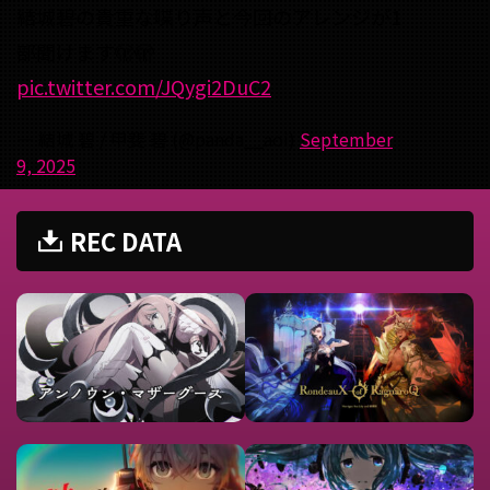
結城碧の貴重な喋り声と今回のアレンジが1
部聞けます🫣🫣
pic.twitter.com/JQygi2DuC2
— 結城 碧 / 甲斐 碧 (@panda__aoi)
September
9, 2025
REC DATA