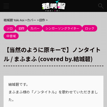
結城碧 Yuki Aoi
>
カバー
>
旧作
>
ソロ
旧作
カバー
シンガーソングライター
ロック
中音域
【当然のように原キーで】ノンタイト
ル / まふまふ (covered by.結城碧)
結城碧です。
まふまふ様の『ノンタイトル』を歌わせていただきまし
た。