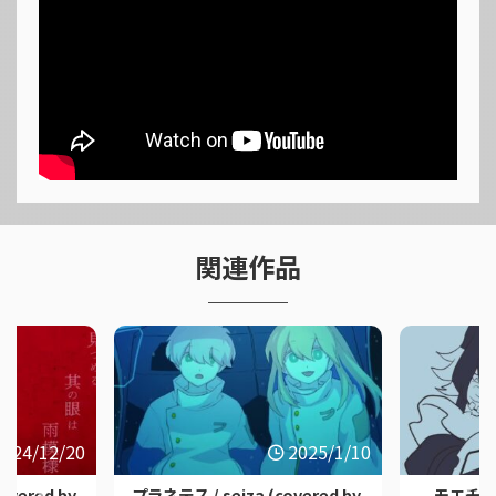
関連作品
2024/12/20
2025/1/10
ered by.
プラネテス / seiza (covered by.
モエチャ