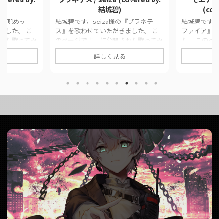
結城碧)
(co
の『睨めっ
結城碧です。seiza様の『プラネテ
結城碧です
ました。 こ
ス』を歌わせていただきました。 こ
ファイア』
れた歌ってみ
のページでは、に公開された歌ってみ
た。 このペ
クをまとめて
た動画の情報や公式リンクをまとめて
歌ってみた
詳しく見る
ginal睨めっ
います。 ■ 作品情報 Originalプラネ
まとめていま
城碧Mix大福みっ
テス / seiza様Vocal結城碧Mix大福み
Original
っ娘 / 友成
っくす様 ■ 動画リンク プラネテス /
様Vocal結
seiza (covered by.結城碧)
動画リンク 
da__aoi/stat
https://twitter.com/panda__aoi/stat
誠 (covered
21
us/1877656637286367445
https://twit
om/watch?
https://www.youtube.com/watch?
us/18432297
v=n ...
https://www.