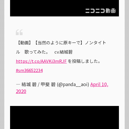
【動画】【当然のように原キーで】ノンタイト
ル 歌ってみた。 cv.結城碧
https://t.co/AAVKi3mRJF
を投稿しました。
#sm36652234
— 結城 碧 / 甲斐 碧 (@panda__aoi)
April 10,
2020