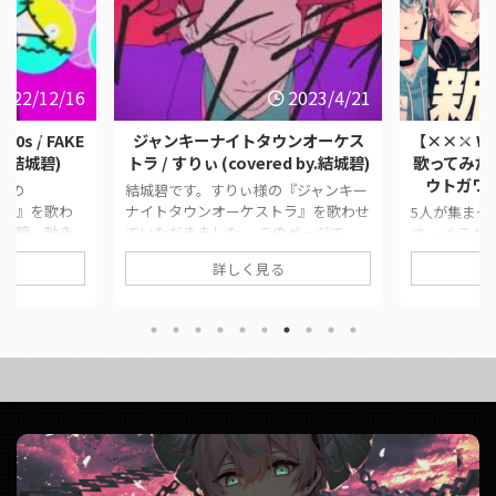
2022/12/16
2023/4/21
020s / FAKE
ジャンキーナイトタウンオーケス
【××× W
by.結城碧)
トラ / すりぃ (covered by.結城碧)
歌ってみた【
ウトガワ
.様の
結城碧です。すりぃ様の『ジャンキー
2020s』を歌わ
ナイトタウンオーケストラ』を歌わせ
5人が集まっ
結城碧。動き
ていただきました。 このページで
て… ぐるた
、に公開した
は、に公開した歌ってみた動画の情報
なでコラボし
詳しく見る
公式リンクを
や公式リンクをまとめています。 ■
ま〜〜〜す！
品情報
作品情報 Originalジャンキーナイトタ
れた5人のコ
e 2020s /
ウンオーケストラ / すりぃ様Vocal結
お楽しみくだ
Mixt.o.様 ■
城碧Mixがおー様Event歌ってみた
では、に公
ade 2020s /
Collection 〜2023 Spring〜 ■ 動画リ
情報や公式
y.結城碧)
ンク ジャンキーナイトタウンオーケ
■ 作品情報 Or
ストラ / すりぃ (covered by.結城碧)
×じん×堀江晶
https://twitter.com/panda__aoi/st ...
たみん、Mq
わ、結城碧Mi
野！様Movie