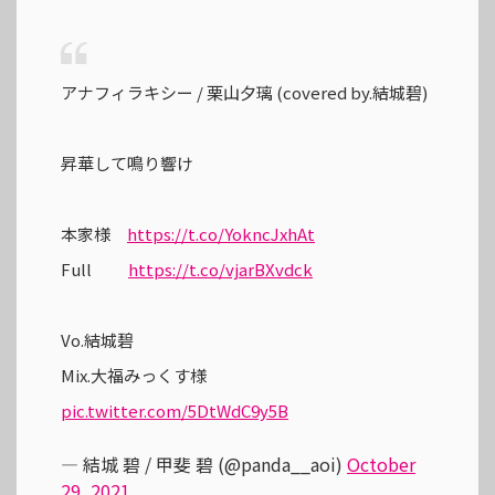
アナフィラキシー / 栗山夕璃 (covered by.結城碧)
昇華して鳴り響け
本家様
https://t.co/YokncJxhAt
Full
https://t.co/vjarBXvdck
Vo.結城碧
Mix.大福みっくす様
pic.twitter.com/5DtWdC9y5B
— 結城 碧 / 甲斐 碧 (@panda__aoi)
October
29, 2021