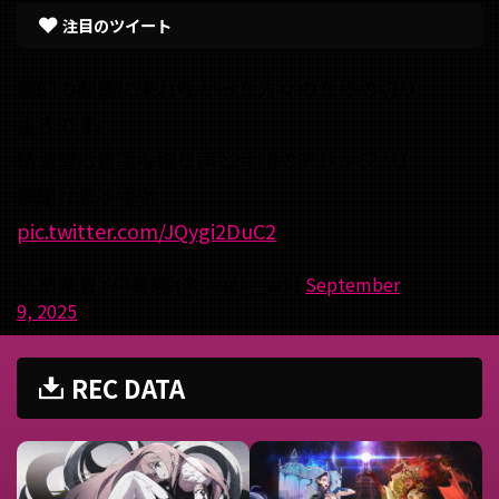
注目のツイート
前回の配信に来れなかった方々のための切り
抜きです。
結城碧の貴重な喋り声と今回のアレンジが1
部聞けます🫣🫣
pic.twitter.com/JQygi2DuC2
— 結城 碧 / 甲斐 碧 (@panda__aoi)
September
9, 2025
REC DATA