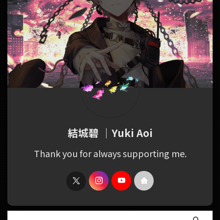
結城碧 ｜Yuki Aoi
Thank you for always supporting me.