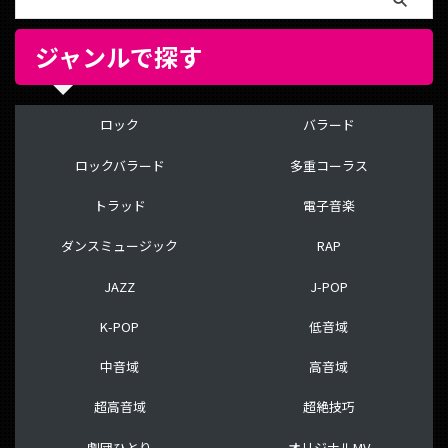
ジャンルで探す
ロック
バラード
ロックバラード
多重コーラス
トラッド
電子音楽
ダンスミュージック
RAP
JAZZ
J-POP
K-POP
低音域
中音域
高音域
超高音域
超絶技巧
劇団ひとり
オリジナルMV