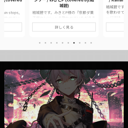
城碧)
結城碧です。K
を歌わせてい
n stops,
結城碧です。みきとP様の『京都ダ菓
ージでは、
r)』を歌わせてい
子屋センソー』を歌わせていただきま
の情報や公
少しセンチメ
した。 将来の夢は駄菓子屋経営で
詳しく見る
す。 ■ 作品情報
このページで
す。 このページでは、に公開した歌
Kanaria様
た動画の情報
ってみた動画の情報や公式リンクをま
す様 ■ 動
います。 ■
とめています。 ■ 作品情報 Original
キーで】QUEEN 
ps, good-
京都ダ菓子屋センソー / みきとP様
by.結城碧)
P様Vocal結城碧
Vocal結城碧Mixおみそくん様
https://twit
リンク rain
Illustrationなつお様MovieLily様Event
us/15641911
ver) / におP
歌ってみた Collection 〜
https://www.
.
2022 Spring〜 みきとP部門 ■ 動画リ
ンク 【オリジナルMV】京都ダ菓子屋
センソー / みきとP (covered ...