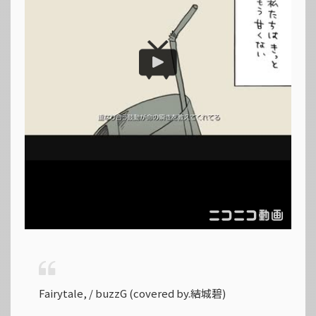
Fairytale, / buzzG (covered by.結城碧)