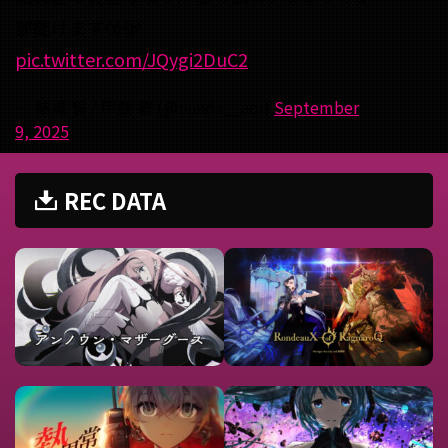
部聞けます🫣🫣
pic.twitter.com/JQygi2DuC2
— 結城 碧 / 甲斐 碧 (@panda__aoi)
September
9, 2025
REC DATA