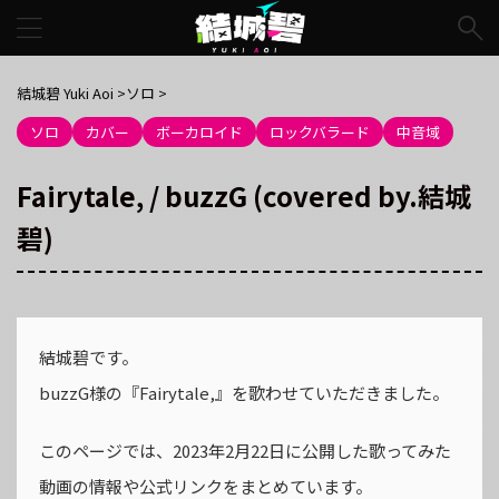
結城碧 Yuki Aoi
>
ソロ
>
ソロ
カバー
ボーカロイド
ロックバラード
中音域
Fairytale, / buzzG (covered by.結城
碧)
結城碧です。
buzzG様の『Fairytale,』を歌わせていただきました。
このページでは、2023年2月22日に公開した歌ってみた
動画の情報や公式リンクをまとめています。