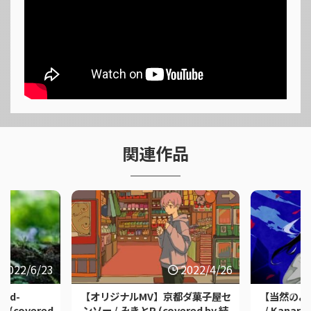
関連作品
2022/6/23
2022/4/26
ood-
【オリジナルMV】京都ダ菓子屋セ
【当然のよ
おP (covered
ンソー / みきとP (covered by.結
/ Kanari