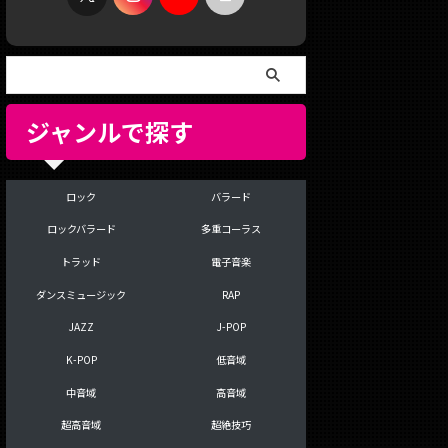
ジャンルで探す
ロック
バラード
ロックバラード
多重コーラス
トラッド
電子音楽
ダンスミュージック
RAP
JAZZ
J-POP
K-POP
低音域
中音域
高音域
超高音域
超絶技巧