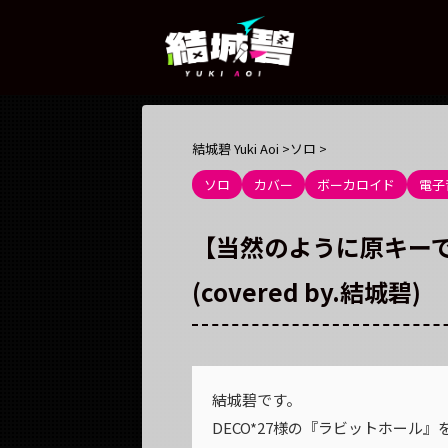
結城碧 Yuki Aoi
>
ソロ
>
ソロ
カバー
ボーカロイド
電子
【当然のように原キーで】
(covered by.結城碧)
結城碧です。
DECO*27様の『ラビットホール