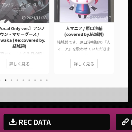
2024/11/28
2023/11/17
ocal Only ver.】アンノ
人マニア / 原口沙輔
私は最
ウン・マザーグース /
(covered by.結城碧)
ON
waka (Re:covered by.
(
結城碧です。原口沙輔様の『人
結城碧)
結城碧
マニア』を歌わせていただきま
碧です。こちら先日投稿し
強』
した。 このページでは、に公
アンノウン・マザーグー
た。 
開された歌ってみた動画の情報
詳しく見る
詳しく見る
vocal only版です。 この
した
や公式リンクをまとめていま
ジでは、に公開された歌っ
式リ
す。 ■ 作品情報 Original人マ
た動画「」の情報や公式リ
■ 作品
ニア / 原口沙輔様Vocal結城碧
をまとめています。 ■ 作
Ado (
MixYouK様 ■ 動画リンク 人マ
報 Originalアンノウン・マ
FILM 
ニア / 原口沙輔 (covered by.結
ース / wowaka様Vocal結
様 ■
城碧)
ix &
Ado (
https://twitter.com/panda__a
teringWAVE(Morrigan
FILM 
oi/status/17254537269309116
REC DATA
.Lily)様EditYouK様Edit &
https
84
us ArrangeLily様
oi/sta
https://www.youtube.com/wat