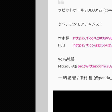
ラビットホール / DECO*27 (cove
う〜、ワンモアチャンス！
本家様
https://t.co/6z0tXiV9
Full
https://t.co/ggc5ouz
Vo.結城碧
Mix.YouK様
pic.twitter.com/3
— 結城 碧 / 甲斐 碧 (@panda_