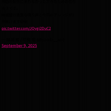
前回の配信に来れなかった方々のための切り
抜きです。
結城碧の貴重な喋り声と今回のアレンジが1
部聞けます🫣🫣
pic.twitter.com/JQygi2DuC2
— 結城 碧 / 甲斐 碧 (@panda__aoi)
September 9, 2025