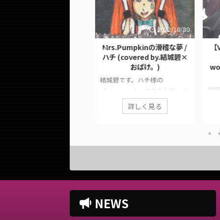
2023/3/28
2022/10/30
クワッド！ / めいちゃん
Mrs.Pumpkinの滑稽な夢 /
【V
(covered by.結城碧)
ハチ (covered by.結城碧×
おばけ。)
wo
城碧です。めいちゃん様の
結城碧です。ハチ様の
スクワッド！』を歌わせてい
結城
『Mrs.Pumpkinの滑稽な夢』を
だきました。 このページで
た『
歌わせていただきました。 お
、に公開した歌ってみた動画
詳しく見る
詳しく見る
ス』の
菓子をくれなきゃ高音系男子に
情報や公式リンクをまとめて
ペー
しちゃうぞ！！ このページで
ます。 ■ 作品情報 Original
てみ
は、に公開した歌ってみた動画
クワッド！ / めいちゃん様
ンク
の情報や公式リンクをまとめて
cal結城碧MixYouK様 ■ 動画
品情
います。 ■ 作品情報
ンク スクワッド！ / めいちゃ
ザーグ
OriginalMrs.Pumpkinの滑稽な
(covered by.結城碧)
城碧M
夢 / ハチ様Vocal結城碧, おば
tps://twitter.com/panda__a
Mas
け。Mix大福みっくす様 ■ 動画
/status/16406549766103654
NEWS
feat
リンク Mrs.Pumpkinの滑稽な夢
Chor
/ ハチ (covered by.結城碧×お
tps://www.youtube.com/wat