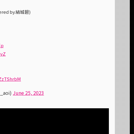
red by.結城碧)
Ep
5vZ
BZzTShrbM
_aoi)
June 25, 2023