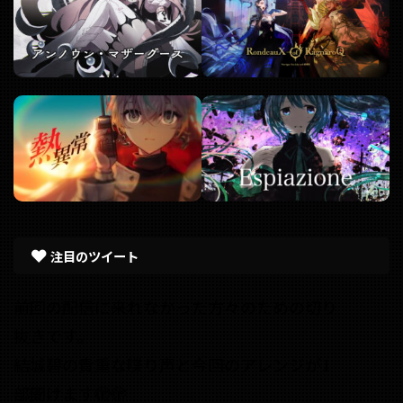
注目のツイート
前回の配信に来れなかった方々のための切り
抜きです。
結城碧の貴重な喋り声と今回のアレンジが1
部聞けます🫣🫣