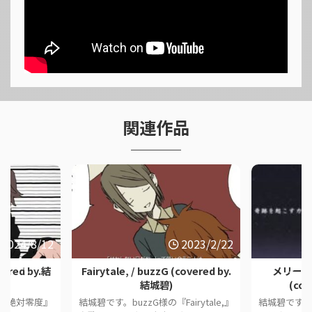
関連作品
2024/8/12
2023/2/22
ered by.結
Fairytale, / buzzG (covered by.
メリーとニ
結城碧)
(co
『絶対零度』
結城碧です。buzzG様の『Fairytale,』
結城碧です。