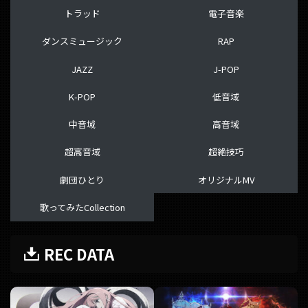
トラッド
電子音楽
ダンスミュージック
RAP
JAZZ
J-POP
K-POP
低音域
中音域
高音域
超高音域
超絶技巧
劇団ひとり
オリジナルMV
歌ってみたCollection
REC DATA