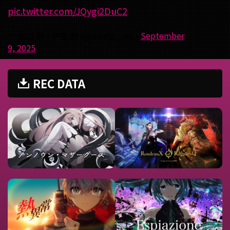
pic.twitter.com/JQygi2DuC2
— 結城 碧 / 甲斐 碧 (@panda__aoi)
September
9, 2025
REC DATA