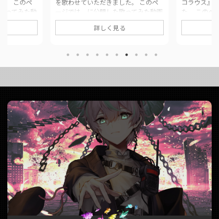
た。 このペ
を歌わせていただきました。 このペ
コラウス』
歌ってみた動
ージでは、に公開した歌ってみた動画
た。 このペ
まとめていま
の情報や公式リンクをまとめていま
ってみた動
詳しく見る
l絶対零度 / な
す。 ■ 作品情報 OriginalFairytale, /
とめています。 
x大福みっくす様
buzzG様Vocal結城碧MixYouK様 ■ 動
メリーとニコラウ
 なとり
画リンク Fairytale, / buzzG (covered
結城碧Mixが
by.結城碧)
リーとニコラウス 
da__aoi/stat
https://twitter.com/panda__aoi/stat
by.結城碧)
92
us/1628333791600349184
https://twit
om/watch?
https://www.youtube.com/ ...
us/16065905
https://www.