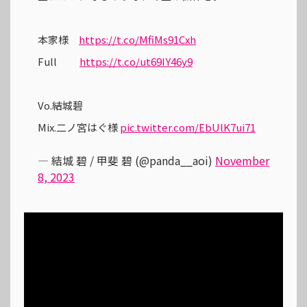
本家様
https://t.co/MfiMs91Cxh
Full
https://t.co/ut69IY46y9
Vo.結城碧
Mix.二ノ宮はぐ様
pic.twitter.com/EbUlK7ui71
— 結城 碧 / 甲斐 碧 (@panda__aoi)
November
8, 2023