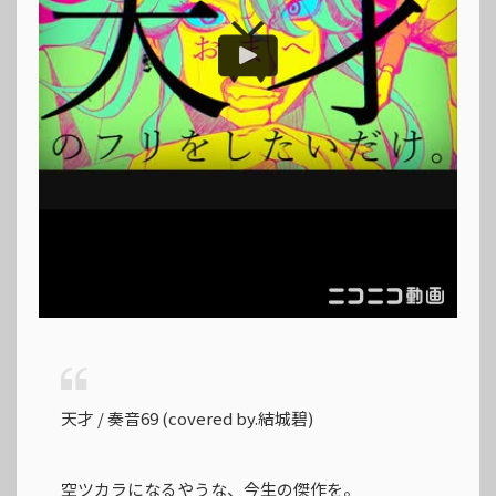
天才 / 奏音69 (covered by.結城碧)
空ツカラになるやうな、今生の傑作を。