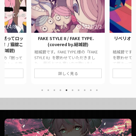
2024/8/22
2022/2/2
】黙ってロッ
FAKE STYLE II / FAKE TYPE.
リベリオン / 
！ / 猫舘こ
(covered by.結城碧)
y.結城碧)
結城碧です。FAKE TYPE.様の『FAKE
結城碧です。
STYLE II』を歌わせていただきまし
を歌わせてい
様の『黙って
た。 最近とても寒いので歌いまし
て原キーで歌
んの！』を歌
た。 このページでは、に公開した歌
では、に公
 このページ
詳しく見る
ってみた動画の情報や公式リンクをま
報や公式リ
てみた動画の
とめています。 ■ 作品情報
■ 作品情報 Or
めています。
OriginalFAKE STYLE II / FAKE TYPE.様
様Vocal結
黙ってロックをや
Vocal結城碧Mixはぐ様 ■ 動画リンク
リンク リベリオン
猫舘こたつ様
FAKE STYLE II / FAKE TYPE. (covered
結城碧)
様 ■ 動画リン
by.結城碧)
https://twit
た】黙ってロッ
https://twitter.com/panda__aoi/stat
us/16004299
 / 猫舘こた
us/148879 ...
https://www.
da__aoi/stat