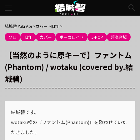
結城碧 Yuki Aoi
>
カバー
>
旧作
>
ソロ
旧作
カバー
ボーカロイド
J-POP
超高音域
【当然のように原キーで】ファントム
(Phantom) / wotaku (covered by.結
城碧)
結城碧です。
wotaku様の『ファントム(Phantom)』を歌わせていた
だきました。