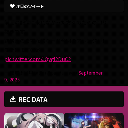
注目のツイート
前回の配信に来れなかった方々のための切り
抜きです。
結城碧の貴重な喋り声と今回のアレンジが1
部聞けます🫣🫣
pic.twitter.com/JQygi2DuC2
— 結城 碧 / 甲斐 碧 (@panda__aoi)
September
9, 2025
REC DATA