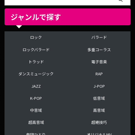
ジャンルで探す
ロック
バラード
ロックバラード
多重コーラス
トラッド
電子音楽
ダンスミュージック
RAP
JAZZ
J-POP
K-POP
低音域
中音域
高音域
超高音域
超絶技巧
劇団ひとり
オリジナルMV