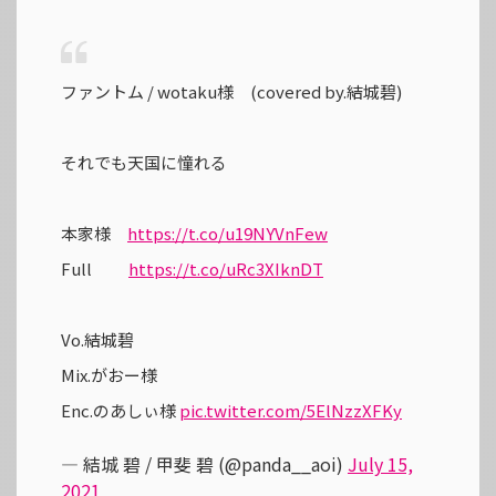
ファントム / wotaku様 (covered by.結城碧)
それでも天国に憧れる
本家様
https://t.co/u19NYVnFew
Full
https://t.co/uRc3XIknDT
Vo.結城碧
Mix.がおー様
Enc.のあしぃ様
pic.twitter.com/5ElNzzXFKy
— 結城 碧 / 甲斐 碧 (@panda__aoi)
July 15,
2021