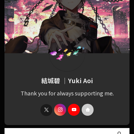
結城碧 ｜Yuki Aoi
Thank you for always supporting me.