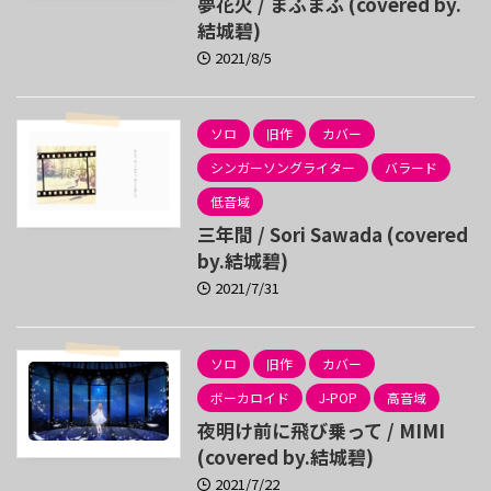
夢花火 / まふまふ (covered by.
結城碧)
2021/8/5
ソロ
旧作
カバー
シンガーソングライター
バラード
低音域
三年間 / Sori Sawada (covered
by.結城碧)
2021/7/31
ソロ
旧作
カバー
ボーカロイド
J-POP
高音域
夜明け前に飛び乗って / MIMI
(covered by.結城碧)
2021/7/22