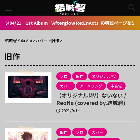
04/21 1st Album「Afterglow Re:EnAct」の特設ページを公開しま
結城碧 Yuki Aoi
>
カバー
>
旧作
>
旧作
ソロ
旧作
オリジナルMV
カバー
アニメソング
中音域
【オリジナルMV】ないない /
ReoNa (covered by.結城碧)
2021/9/14
旧作
ソロ
カバー