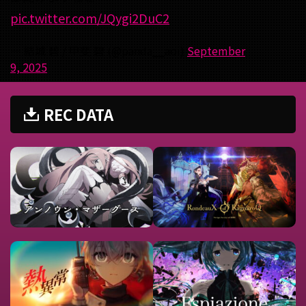
pic.twitter.com/JQygi2DuC2
— 結城 碧 / 甲斐 碧 (@panda__aoi)
September
9, 2025
REC DATA