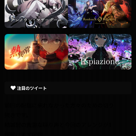
注目のツイート
前回の配信に来れなかった方々のための切り
抜きです。
結城碧の貴重な喋り声と今回のアレンジが1
部聞けます🫣🫣