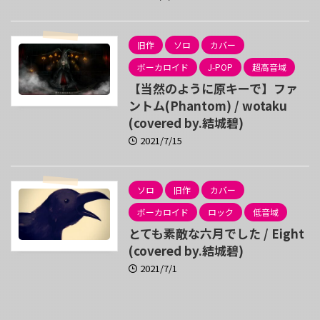
旧作
ソロ
カバー
ボーカロイド
J-POP
超高音域
【当然のように原キーで】ファ
ントム(Phantom) / wotaku
(covered by.結城碧)
2021/7/15
ソロ
旧作
カバー
ボーカロイド
ロック
低音域
とても素敵な六月でした / Eight
(covered by.結城碧)
2021/7/1