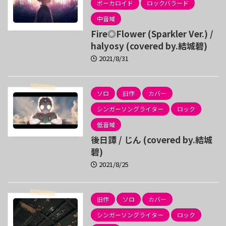
ボーカロイド
ロックバラード
中音域
Fire◎Flower (Sparkler Ver.) /
halyosy (covered by.結城碧)
2021/8/31
ソロ
旧作
カバー
シンガーソングライター
ロック
低音域
後日譚 / じん (covered by.結城
碧)
2021/8/25
旧作
ソロ
カバー
シンガーソングライター
ロック