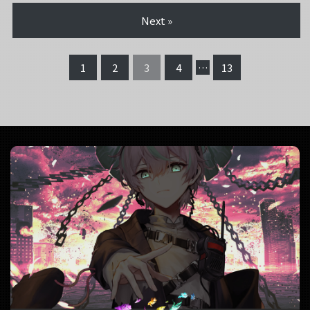
Next »
1
2
3
4
…
13