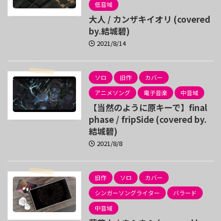
低音域
大人 / カンザキイオリ (covered
by.結城碧)
2021/8/14
ソロ
旧作
カバー
アニメソング
電子音楽
中音域
【当然のように原キーで】final
phase / fripSide (covered by.
結城碧)
2021/8/8
旧作
ソロ
カバー
シンガーソングライター
バラード
中音域