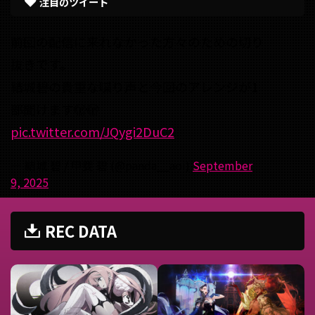
注目のツイート
前回の配信に来れなかった方々のための切り
抜きです。
結城碧の貴重な喋り声と今回のアレンジが1
部聞けます🫣🫣
pic.twitter.com/JQygi2DuC2
— 結城 碧 / 甲斐 碧 (@panda__aoi)
September
9, 2025
REC DATA