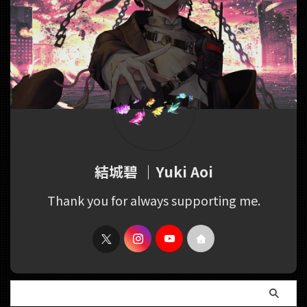
結城碧 ｜Yuki Aoi
Thank you for always supporting me.