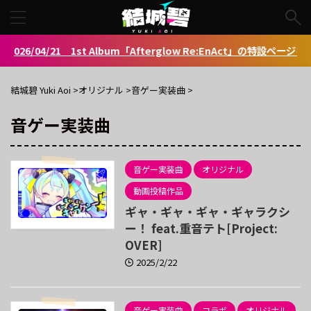
26/04/21 1st Album「Afterglow Re:EnAct」の特設ページを公
結城碧 Yuki Aoi
>
オリジナル
>
音ゲー実装曲
>
音ゲー実装曲
音ゲー実装曲
オリジナル
動画投稿作品
ギャ・ギャ・ギャ・ギャラクシ
ー！ feat.重音テト[Project:
OVER]
2025/2/22
音ゲー実装曲
コラボ
オリジナル