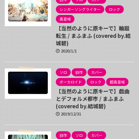
シンガーソングライター
ロック
高音域
【当然のように原キーで】輪廻
転生 / まふまふ (covered by.結
城碧)
2020/1/1
ソロ
旧作
カバー
ボーカロイド
ロック
超高音域
【当然のように原キーで】戯曲
とデフォルメ都市 / まふまふ
(covered by.結城碧)
2019/12/31
旧作
ソロ
カバー