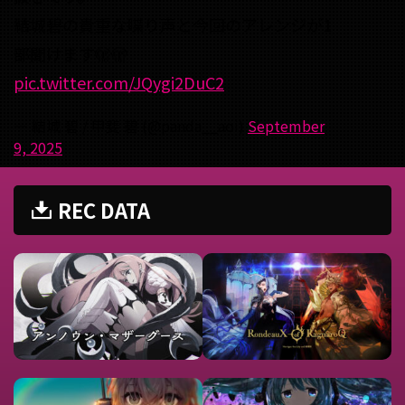
結城碧の貴重な喋り声と今回のアレンジが1
部聞けます🫣🫣
pic.twitter.com/JQygi2DuC2
— 結城 碧 / 甲斐 碧 (@panda__aoi)
September
9, 2025
REC DATA