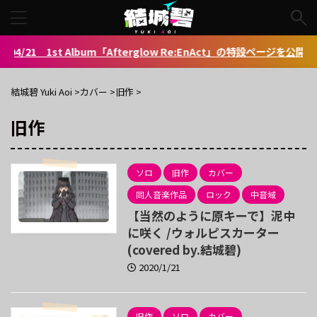
4/21 1st Album「Afterglow Re:EnAct」の特設ページを公開しまし
結城碧 Yuki Aoi
>
カバー
>
旧作
>
旧作
ソロ
旧作
カバー
同人音楽作品
ロック
中音域
【当然のように原キーで】泥中
に咲く /ウォルピスカーター
(covered by.結城碧)
2020/1/21
旧作
ソロ
カバー