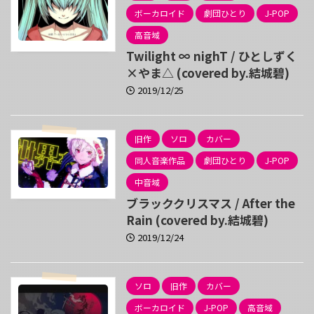
ボーカロイド
劇団ひとり
J-POP
高音域
Twilight ∞ nighT / ひとしずく
×やま△ (covered by.結城碧)
2019/12/25
旧作
ソロ
カバー
同人音楽作品
劇団ひとり
J-POP
中音域
ブラッククリスマス / After the
Rain (covered by.結城碧)
2019/12/24
ソロ
旧作
カバー
ボーカロイド
J-POP
高音域