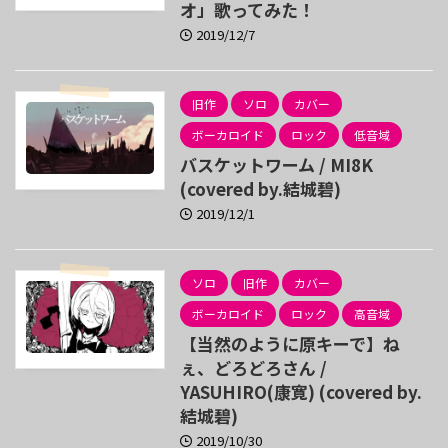
オ」歌ってみた！
2019/12/7
旧作
ソロ
カバー
ボーカロイド
ロック
低音域
バスケットワーム / MI8K
(covered by.結城碧)
2019/12/1
ソロ
旧作
カバー
ボーカロイド
ロック
高音域
【当然のように原キーで】ね
ぇ、どろどろさん /
YASUHIRO(康寛) (covered by.
結城碧)
2019/10/30