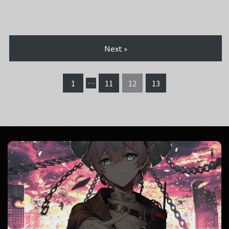
Next »
1
…
11
12
13