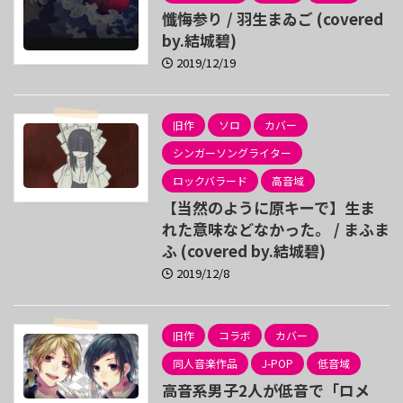
懺悔参り / 羽生まゐご (covered
by.結城碧)
2019/12/19
旧作
ソロ
カバー
シンガーソングライター
ロックバラード
高音域
【当然のように原キーで】生ま
れた意味などなかった。 / まふま
ふ (covered by.結城碧)
2019/12/8
旧作
コラボ
カバー
同人音楽作品
J-POP
低音域
高音系男子2人が低音で「ロメ