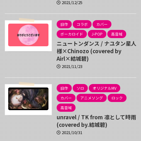
2021/12/25
旧作
コラボ
カバー
ボーカロイド
J-POP
高音域
ニュートンダンス / ナユタン星人
様×Chinozo (covered by
Airl×結城碧)
2021/11/23
旧作
ソロ
オリジナルMV
カバー
アニメソング
ロック
高音域
unravel / TK from 凛として時雨
(covered by.結城碧)
2021/10/31