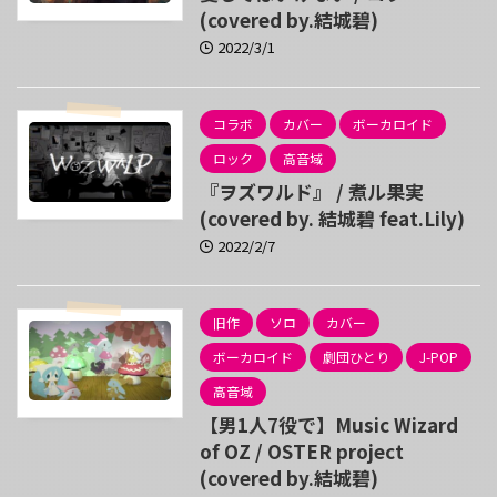
(covered by.結城碧)
2022/3/1
コラボ
カバー
ボーカロイド
ロック
高音域
『ヲズワルド』 / 煮ル果実
(covered by. 結城碧 feat.Lily)
2022/2/7
旧作
ソロ
カバー
ボーカロイド
劇団ひとり
J-POP
高音域
【男1人7役で】Music Wizard
of OZ / OSTER project
(covered by.結城碧)