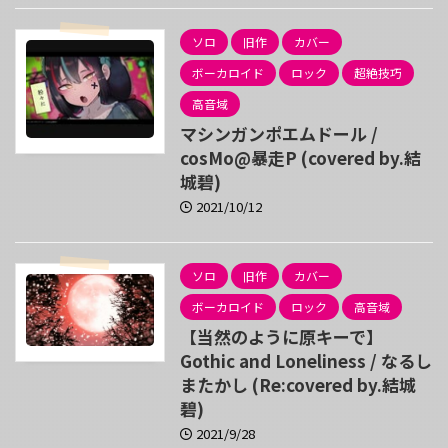
ソロ
旧作
カバー
ボーカロイド
ロック
超絶技巧
高音域
マシンガンポエムドール /
cosMo@暴走P (covered by.結
城碧)
2021/10/12
ソロ
旧作
カバー
ボーカロイド
ロック
高音域
【当然のように原キーで】
Gothic and Loneliness / なるし
またかし (Re:covered by.結城
碧)
2021/9/28