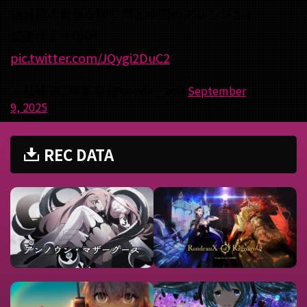
結城碧の貴重な喋り声と今回のアレンジが1
部聞けます🫣🫣
pic.twitter.com/JQygi2DuC2
— 結城 碧 / 甲斐 碧 (@panda__aoi)
September
9, 2025
REC DATA