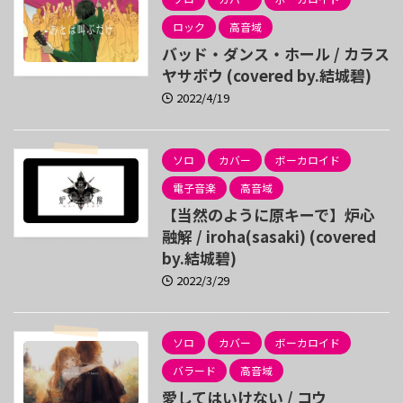
ロック
高音域
バッド・ダンス・ホール / カラス
ヤサボウ (covered by.結城碧)
2022/4/19
ソロ
カバー
ボーカロイド
電子音楽
高音域
【当然のように原キーで】炉心
融解 / iroha(sasaki) (covered
by.結城碧)
2022/3/29
ソロ
カバー
ボーカロイド
バラード
高音域
愛してはいけない / コウ