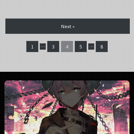
Next »
1
…
3
4
5
…
8