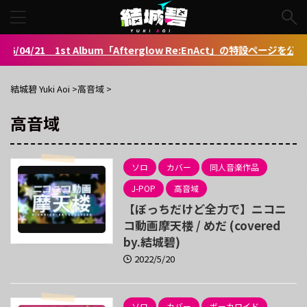
/04/21 1st Album「Afterglow Re:EnAct」の特設ページを公開し
結城碧 Yuki Aoi
>
高音域
>
高音域
ソロ
カバー
同人音楽作品
J-POP
高音域
【ぼっちだけど全力で】ニコニ
コ動画摩天楼 / めだ (covered
by.結城碧)
2022/5/20
ソロ
カバー
ボーカロイド