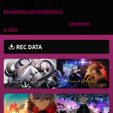
部聞けます🫣🫣
pic.twitter.com/JQygi2DuC2
— 結城 碧 / 甲斐 碧 (@panda__aoi)
September
9, 2025
REC DATA