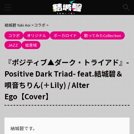
結城碧 Yuki Aoi
>
コラボ
>
コラボ
オリジナル
ボーカロイド
歌ってみたCollection
JAZZ
低音域
『ポジティブ▲ダーク・トライアド』-
Positive Dark Triad- feat.結城碧＆
唄音ちりん(＋Lily) / Alter
Ego【Cover】
結城碧です。