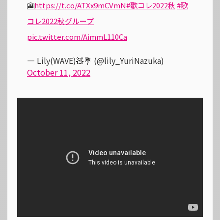
🎦
https://t.co/ATXx9mCVmN
#歌コレ2022秋
#歌
コレ2022秋グループ
pic.twitter.com/AimmL110Ca
— Lily(WAVE)🧸💐 (@lily_YuriNazuka)
October 11, 2022