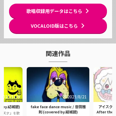
歌唱収録用データはこちら
VOCALOID版はこちら
関連作品
2023/11/8
2023/8/21
d by.結城碧)
fake face dance music / 音田雅
アイスクリ
則 (covered by.結城碧)
After the
の『天才』を歌