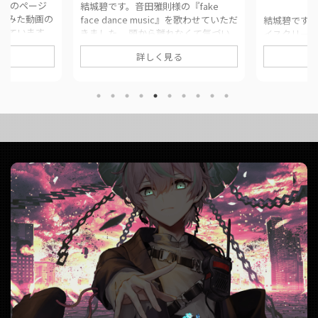
 このページ
結城碧です。音田雅則様の『fake
てみた動画の
face dance music』を歌わせていただ
結城碧です。Af
めています。
きました。 頭から離れなくて気づい
イスクリー
 / 奏音69様
たら歌ってました。 このページでは、
せていただき
詳しく見る
はぐ様 ■ 動画
に公開された歌ってみた動画の情報や
のコラボです
ered by.結
公式リンクをまとめています。 ■ 作
は、に公開
品情報 Originalfake face dance
や公式リンク
da__aoi/stat
music / 音田雅則様Vocal結城碧Mix大
作品情報 Or
89
福みっくす様 ■ 動画リンク fake face
プレックス / Af
om/watch?
dance music / 音田雅則 (covered by.
城碧MixYou
結城碧)
クリームコンプレ
https://twitter.com/panda__a ...
Rain (cover
https://twitt